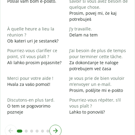
Poslal vam bom e-pošto.
savoir si vous avez besoin de
V
quelque chose.
V
Prosim, povej mi, če kaj
potrebuješ
O
d
À quelle heure a lieu la
J’y travaille.
réunion ?
Delam na tem
A
Ob kateri uri je sestanek?
A
Pourriez-vous clarifier ce
J’ai besoin de plus de temps
O
point, s’il vous plaît ?
pour terminer cette tâche.
?
Ali lahko prosim pojasnite?
Za dokončanje te naloge
K
potrebujem več časa
Merci pour votre aide !
Je vous prie de bien vouloir
Hvala za vašo pomoč!
m’envoyer un e-mail.
Prosim, pošljite mi e-pošto
Discutons-en plus tard.
Pourriez-vous répéter, s’il
O tem se pogovorimo
vous plaît ?
pozneje
Lahko to ponoviš?