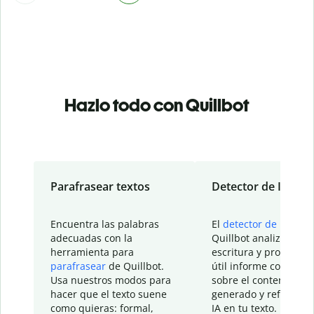
Hazlo todo con Quillbot
Parafrasear textos
Detector de IA
Encuentra las palabras
El
detector de IA
de
adecuadas con la
Quillbot analiza tu
herramienta para
escritura y proporcio
parafrasear
de Quillbot.
útil informe con detal
Usa nuestros modos para
sobre el contenido
hacer que el texto suene
generado y refinado p
como quieras: formal,
IA en tu texto.