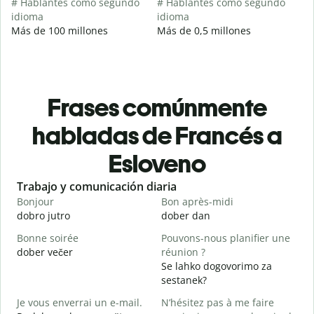
# Hablantes como segundo
# Hablantes como segundo
idioma
idioma
Más de 100 millones
Más de 0,5 millones
Frases comúnmente
habladas de Francés a
Esloveno
Slide 1 of 6
Trabajo y comunicación diaria
S
Bonjour
Bon après-midi
B
dobro jutro
dober dan
Ž
Bonne soirée
Pouvons-nous planifier une
dober večer
réunion ?
J
Se lahko dogovorimo za
m
sestanek?
B
Je vous enverrai un e-mail.
N’hésitez pas à me faire
D