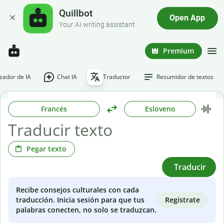
Quillbot
Open App
Your AI writing assistant
Premium
ador de IA
Chat IA
Traductor
Resumidor de textos
Francés
Esloveno
Pegar texto
Traducir
Recibe consejos culturales con cada
Regístrate
traducción. Inicia sesión para que tus
palabras conecten, no solo se traduzcan.