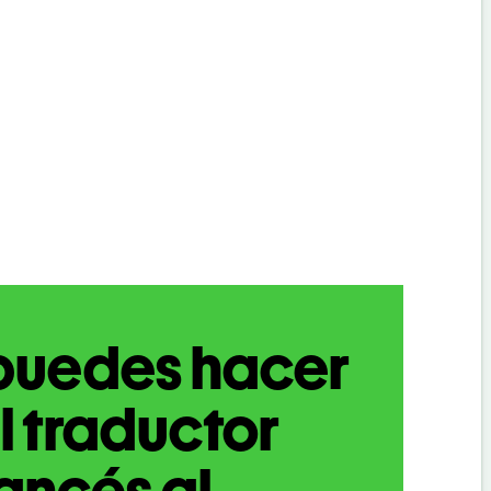
puedes hacer
l traductor
ancés al