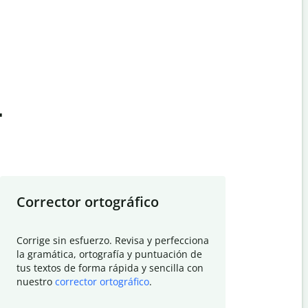
t
Corrector ortográfico
Resumid
Corrige sin esfuerzo. Revisa y perfecciona
Deja que el
la gramática, ortografía y puntuación de
Quillbot si
tus textos de forma rápida y sencilla con
investigació
nuestro
corrector ortográfico
.
electrónico
visión gener