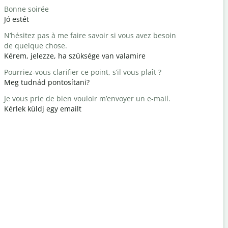
Bonne soirée
Bonjour / 
Jó estét
Hello / Szi
N’hésitez pas à me faire savoir si vous avez besoin
Comment a
de quelque chose.
Hogy vagy
Kérem, jelezze, ha szüksége van valamire
Vous êtes 
Pourriez-vous clarifier ce point, s’il vous plaît ?
Szívesen
Meg tudnád pontosítani?
Excusez-mo
Je vous prie de bien vouloir m’envoyer un e-mail.
Elnézést /
Kérlek küldj egy emailt
Où est l’hô
Hol van a 