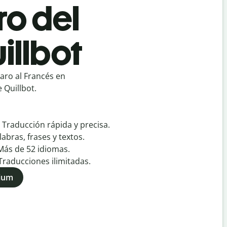
ro del
illbot
aro al Francés en
 Quillbot.
:
Traducción rápida y precisa.
labras, frases y textos.
Más de
52
idiomas.
Traducciones ilimitadas.
mium