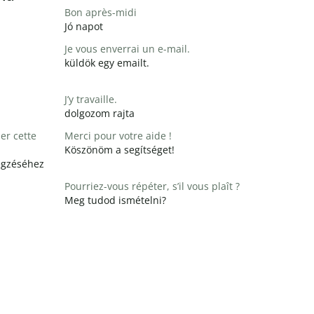
Bon après-midi
Jó napot
Je vous enverrai un e-mail.
küldök egy emailt.
J’y travaille.
dolgozom rajta
er cette
Merci pour votre aide !
Köszönöm a segítséget!
égzéséhez
Pourriez-vous répéter, s’il vous plaît ?
Meg tudod ismételni?