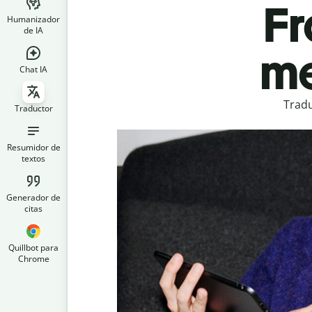
Fr
Humanizador
de IA
me
Chat IA
Tradu
Traductor
Resumidor de
textos
Generador de
citas
Quillbot para
Chrome