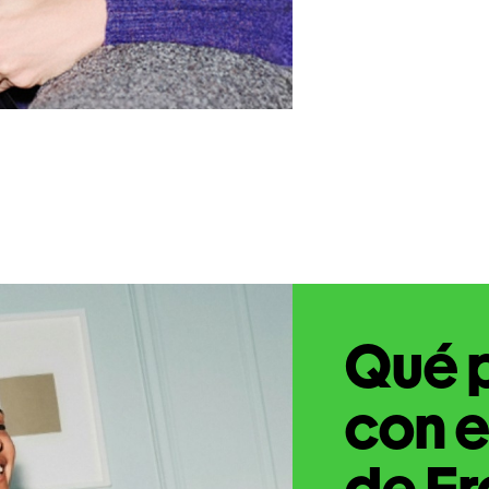
Qué 
con e
de Fr