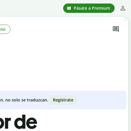
Pásate a Premium
ono
Regístrate
n, no solo se traduzcan.
or de