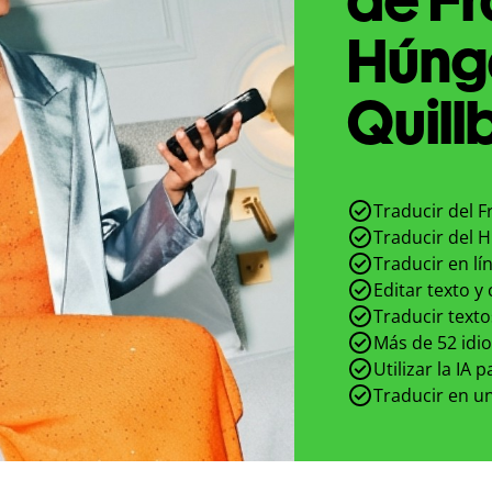
Húng
Quill
Traducir del 
Traducir del 
Traducir en lí
Editar texto y
Traducir texto
Más de 52 idi
Utilizar la IA 
Traducir en un