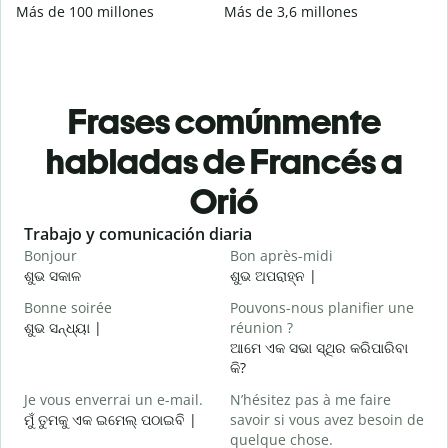
Más de 100 millones
Más de 3,6 millones
Frases comúnmente
habladas de Francés a
Orió
Slide 1 of 6
Trabajo y comunicación diaria
S
Bonjour
Bon après-midi
B
ଶୁଭ ସକାଳ
ଶୁଭ ଅପରାହ୍ନ |
ନ
Bonne soirée
Pouvons-nous planifier une
ଶୁଭ ସନ୍ଧ୍ୟା |
réunion ?
J
ଆମେ ଏକ ସଭା ସ୍ଥିର କରିପାରିବା
ମ
କି?
B
Je vous enverrai un e-mail.
N’hésitez pas à me faire
ଶ
ମୁଁ ତୁମକୁ ଏକ ଇମେଲ୍ ପଠାଇବି |
savoir si vous avez besoin de
V
quelque chose.