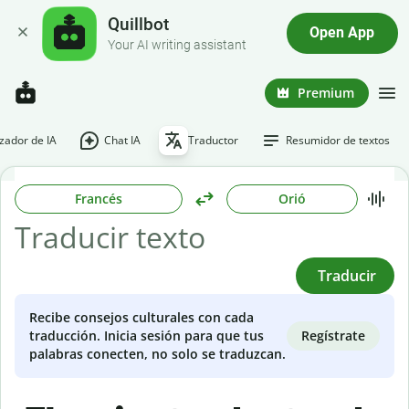
Quillbot
Open App
Your AI writing assistant
Premium
ador de IA
Chat IA
Traductor
Resumidor de textos
Francés
Orió
Traducir
Recibe consejos culturales con cada
Regístrate
traducción. Inicia sesión para que tus
palabras conecten, no solo se traduzcan.