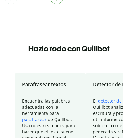
Hazlo todo con Quillbot
Parafrasear textos
Detector de IA
Encuentra las palabras
El
detector de IA
de
adecuadas con la
Quillbot analiza tu
herramienta para
escritura y proporcio
parafrasear
de Quillbot.
útil informe con detal
Usa nuestros modos para
sobre el contenido
hacer que el texto suene
generado y refinado p
como quieras: formal,
IA en tu texto.