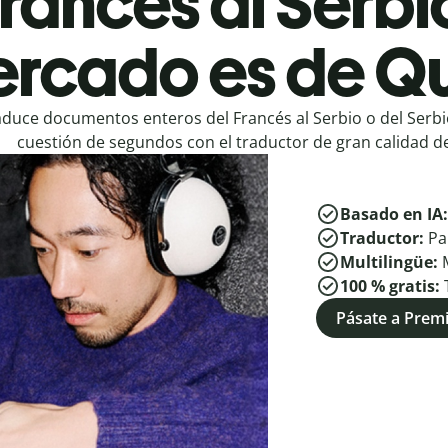
rancés al Serbi
rcado es de Qu
aduce documentos enteros del Francés al Serbio o del Serbi
cuestión de segundos con el traductor de gran calidad de
Basado en IA
Traductor:
Pa
Multilingüe:
100 % gratis:
Pásate a Pre