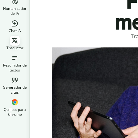
F
Humanizador
me
de IA
Chat IA
Tr
Traductor
Resumidor de
textos
Generador de
citas
Quillbot para
Chrome