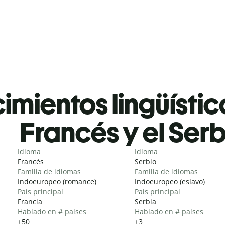
mientos lingüístic
Francés y el Serb
Idioma
Idioma
Francés
Serbio
Familia de idiomas
Familia de idiomas
Indoeuropeo (romance)
Indoeuropeo (eslavo)
País principal
País principal
Francia
Serbia
Hablado en # países
Hablado en # países
+50
+3