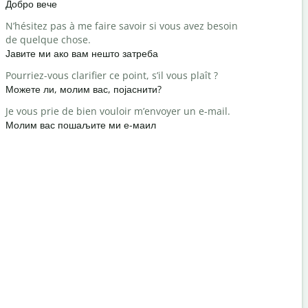
Добро вече
Здраво / З
N’hésitez pas à me faire savoir si vous avez besoin
Comment a
de quelque chose.
како си?
Јавите ми ако вам нешто затреба
Vous êtes 
Pourriez-vous clarifier ce point, s’il vous plaît ?
Нема на ч
Можете ли, молим вас, појаснити?
Excusez-mo
Je vous prie de bien vouloir m’envoyer un e-mail.
Извините /
Молим вас пошаљите ми е-маил
Où est l’hô
Где је нај