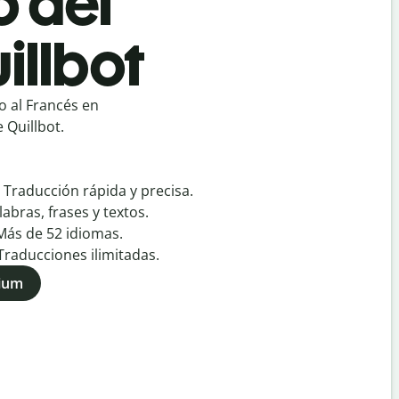
o del
illbot
o al Francés en
 Quillbot.
:
Traducción rápida y precisa.
labras, frases y textos.
Más de
52
idiomas.
Traducciones ilimitadas.
mium