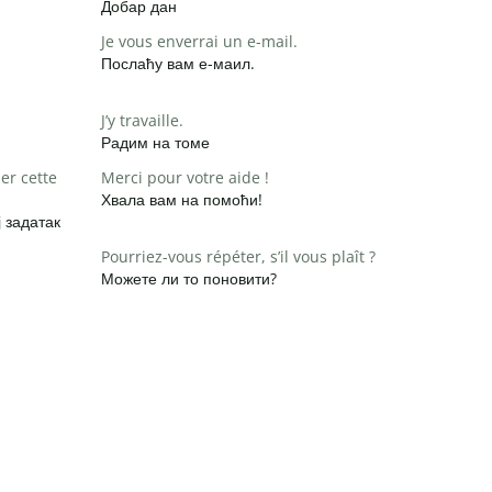
Добар дан
Je vous enverrai un e-mail.
Послаћу вам е-маил.
J’y travaille.
Радим на томе
er cette
Merci pour votre aide !
Хвала вам на помоћи!
 задатак
Pourriez-vous répéter, s’il vous plaît ?
Можете ли то поновити?