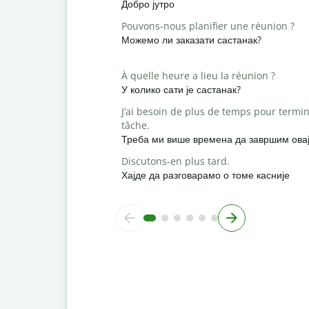
Добро јутро
Pouvons-nous planifier une réunion ?
Можемо ли заказати састанак?
À quelle heure a lieu la réunion ?
У колико сати је састанак?
J’ai besoin de plus de temps pour termin
tâche.
Треба ми више времена да завршим овај
Discutons-en plus tard.
Хајде да разговарамо о томе касније