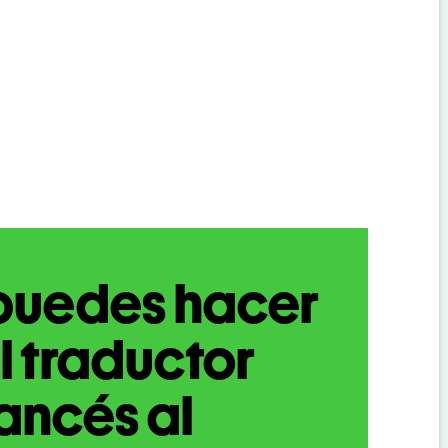
puedes hacer
l traductor
ancés al