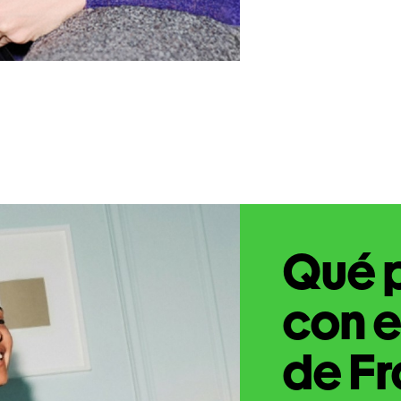
Qué 
con e
de Fr