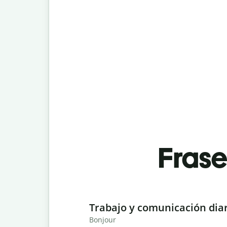
Fras
Slide 1 of 6
Trabajo y comunicación dia
Bonjour