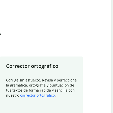
t
Corrector ortográfico
Resumid
Corrige sin esfuerzo. Revisa y perfecciona
Deja que el
la gramática, ortografía y puntuación de
Quillbot si
tus textos de forma rápida y sencilla con
investigació
nuestro
corrector ortográfico
.
electrónico
visión gener