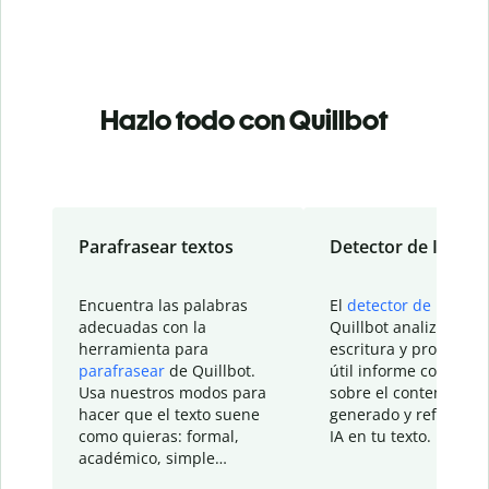
Hazlo todo con Quillbot
Parafrasear textos
Detector de IA
Encuentra las palabras
El
detector de IA
de
adecuadas con la
Quillbot analiza tu
herramienta para
escritura y proporcio
parafrasear
de Quillbot.
útil informe con detal
Usa nuestros modos para
sobre el contenido
hacer que el texto suene
generado y refinado p
como quieras: formal,
IA en tu texto.
académico, simple…