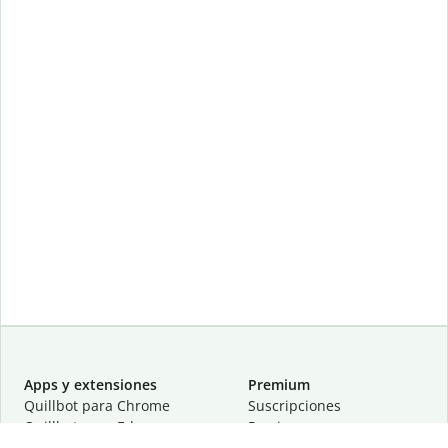
Apps y extensiones
Premium
Quillbot para Chrome
Suscripciones
Quillbot para Edge
Precios
Quillbot para Safari
Para equipos