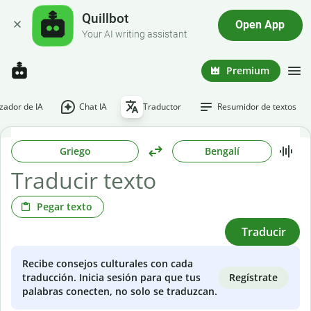
Quillbot
Open App
Your AI writing assistant
Premium
ador de IA
Chat IA
Traductor
Resumidor de textos
Griego
Bengalí
Pegar texto
Traducir
Recibe consejos culturales con cada
Regístrate
traducción. Inicia sesión para que tus
palabras conecten, no solo se traduzcan.