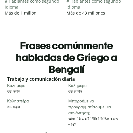
# Hablantes como segundo
# Hablantes como segundo
idioma
idioma
Más de 1 millón
Más de 43 millones
Frases comúnmente
habladas de Griego a
Bengalí
Slide 1 of 6
Trabajo y comunicación diaria
S
Καλημέρα
Καλημέρα
Γ
শুভ সকাল
শুভ বিকাল
হ
Καλησπέρα
Μπορούμε να
Τ
শুভ সন্ধ্যা
προγραμματίσουμε μια
আ
συνάντηση;
Κ
আমরা কি একটি মিটিং শিডিউল করতে
শ
পারি?
Κ