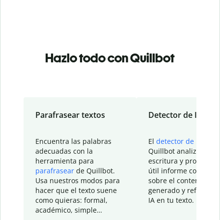
Hazlo todo con Quillbot
Parafrasear textos
Detector de IA
Encuentra las palabras
El
detector de IA
de
adecuadas con la
Quillbot analiza tu
herramienta para
escritura y proporcio
parafrasear
de Quillbot.
útil informe con detal
Usa nuestros modos para
sobre el contenido
hacer que el texto suene
generado y refinado p
como quieras: formal,
IA en tu texto.
académico, simple…