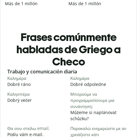
Más de 1 millón
Más de 1 millón
Frases comúnmente
habladas de Griego a
Checo
Slide 1 of 6
Trabajo y comunicación diaria
S
Καλημέρα
Καλημέρα
Γ
Dobré ráno
Dobré odpoledne
A
Καλησπέρα
Μπορούμε να
Τ
Dobrý večer
προγραμματίσουμε μια
j
συνάντηση;
Κ
Můžeme si naplánovat
D
schůzku?
Κ
Θα σου στείλω email.
Παρακαλώ ενημερώστε με αν
n
Pošlu vám e-mail.
χρειάζεστε κάτι