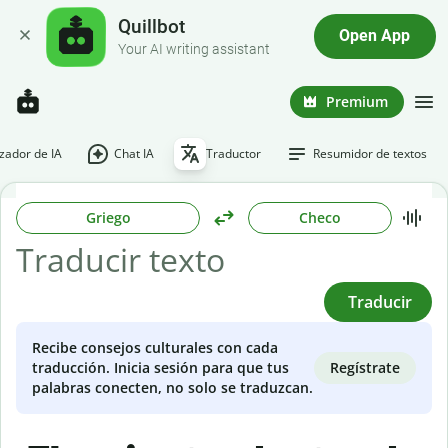
Quillbot
Open App
Your AI writing assistant
Premium
ador de IA
Chat IA
Traductor
Resumidor de textos
Griego
Checo
Traducir
Recibe consejos culturales con cada
Regístrate
traducción. Inicia sesión para que tus
palabras conecten, no solo se traduzcan.