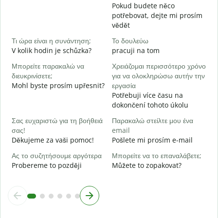
Pokud budete něco
Ν
potřebovat, dejte mi prosím
A
vědět
Α
Τι ώρα είναι η συνάντηση;
Το δουλεύω
V kolik hodin je schůzka?
pracuji na tom
Π
Μπορείτε παρακαλώ να
Χρειάζομαι περισσότερο χρόνο
ξ
διευκρινίσετε;
για να ολοκληρώσω αυτήν την
K
Mohl byste prosím upřesnit?
εργασία
Potřebuji více času na
dokončení tohoto úkolu
Σας ευχαριστώ για τη βοήθειά
Παρακαλώ στείλτε μου ένα
σας!
email
Děkujeme za vaši pomoc!
Pošlete mi prosím e-mail
Ας το συζητήσουμε αργότερα
Μπορείτε να το επαναλάβετε;
Probereme to později
Můžete to zopakovat?