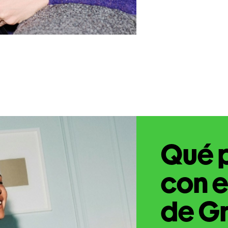
Qué 
con e
de Gr