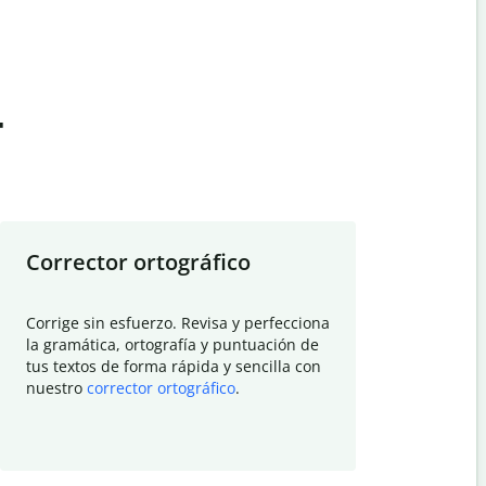
t
Corrector ortográfico
Resumid
Corrige sin esfuerzo. Revisa y perfecciona
Deja que el
la gramática, ortografía y puntuación de
Quillbot si
tus textos de forma rápida y sencilla con
investigació
nuestro
corrector ortográfico
.
electrónico
visión gener