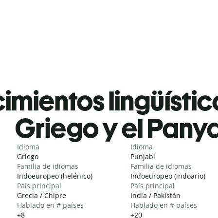
mientos lingüístic
Griego y el Pany
Idioma
Idioma
Griego
Punjabi
Familia de idiomas
Familia de idiomas
Indoeuropeo (helénico)
Indoeuropeo (indoario)
País principal
País principal
Grecia / Chipre
India / Pakistán
Hablado en # países
Hablado en # países
+8
+20