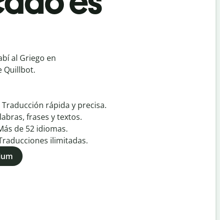
cado es
bí al Griego en
 Quillbot.
:
Traducción rápida y precisa.
labras, frases y textos.
Más de
52
idiomas.
Traducciones ilimitadas.
mium