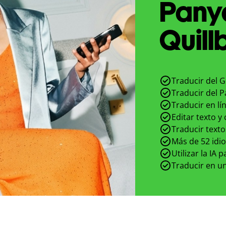
Pany
Quill
Traducir del G
Traducir del P
Traducir en lí
Editar texto y
Traducir texto
Más de 52 idi
Utilizar la IA 
Traducir en un