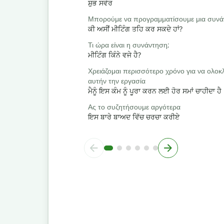
ਸ਼ੁਭ ਸਵੇਰ
Μπορούμε να προγραμματίσουμε μια συνά
ਕੀ ਅਸੀਂ ਮੀਟਿੰਗ ਤਹਿ ਕਰ ਸਕਦੇ ਹਾਂ?
Τι ώρα είναι η συνάντηση;
ਮੀਟਿੰਗ ਕਿੰਨੇ ਵਜੇ ਹੈ?
Χρειάζομαι περισσότερο χρόνο για να ολ
αυτήν την εργασία
ਮੈਨੂੰ ਇਸ ਕੰਮ ਨੂੰ ਪੂਰਾ ਕਰਨ ਲਈ ਹੋਰ ਸਮਾਂ ਚਾਹੀਦਾ ਹੈ
Ας το συζητήσουμε αργότερα
ਇਸ ਬਾਰੇ ਬਾਅਦ ਵਿੱਚ ਚਰਚਾ ਕਰੀਏ