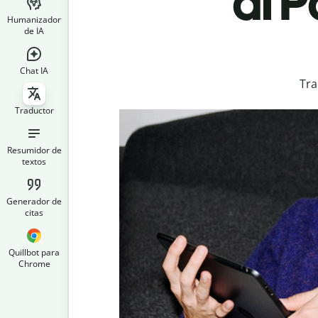
al 
Humanizador
de IA
Chat IA
Tra
Traductor
Resumidor de
textos
Generador de
citas
Quillbot para
Chrome