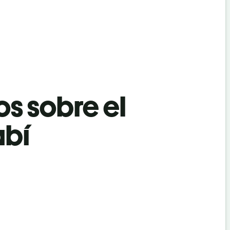
os sobre el
abí