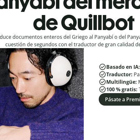
Panyabí del mer
de Quillbot
duce documentos enteros del Griego al Panyabí o del Panya
cuestión de segundos con el traductor de gran calidad de
Basado en IA
Traductor:
Pa
Multilingüe:
100 % gratis:
Pásate a Pre