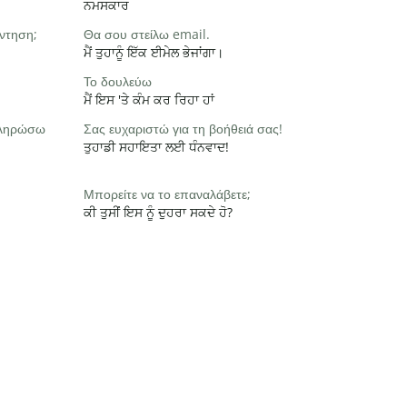
ਨਮਸਕਾਰ
ντηση;
Θα σου στείλω email.
ਮੈਂ ਤੁਹਾਨੂੰ ਇੱਕ ਈਮੇਲ ਭੇਜਾਂਗਾ।
Το δουλεύω
ਮੈਂ ਇਸ 'ਤੇ ਕੰਮ ਕਰ ਰਿਹਾ ਹਾਂ
οκληρώσω
Σας ευχαριστώ για τη βοήθειά σας!
ਤੁਹਾਡੀ ਸਹਾਇਤਾ ਲਈ ਧੰਨਵਾਦ!
Μπορείτε να το επαναλάβετε;
ਕੀ ਤੁਸੀਂ ਇਸ ਨੂੰ ਦੁਹਰਾ ਸਕਦੇ ਹੋ?