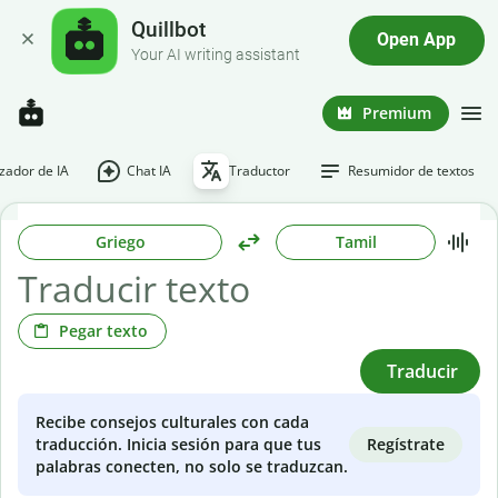
Quillbot
Open App
Your AI writing assistant
Premium
ador de IA
Chat IA
Traductor
Resumidor de textos
Griego
Tamil
Pegar texto
Traducir
Recibe consejos culturales con cada
Regístrate
traducción. Inicia sesión para que tus
palabras conecten, no solo se traduzcan.