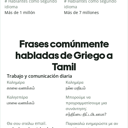
# Hablantes como segundo
# Hablantes como segundo
idioma
idioma
Más de 1 millón
Más de 7 millones
Frases comúnmente
habladas de Griego a
Tamil
Slide 1 of 6
Trabajo y comunicación diaria
S
Καλημέρα
Καλημέρα
Γ
காலை வணக்கம்
நல்ல மதியம்
வ
Καλησπέρα
Μπορούμε να
Τ
மாலை வணக்கம்
προγραμματίσουμε μια
எ
συνάντηση;
Κ
சந்திப்பை திட்டமிடலாமா?
க
Θα σου στείλω email.
Παρακαλώ ενημερώστε με αν