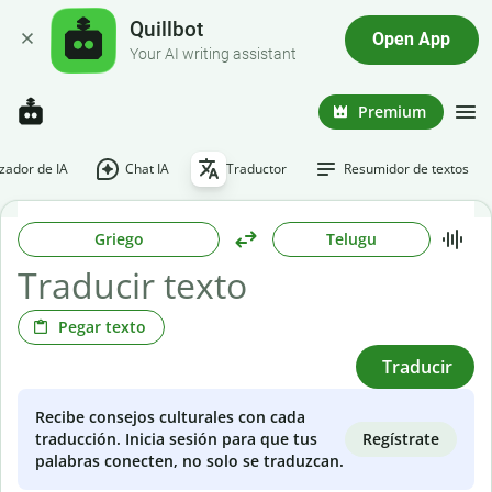
Quillbot
Open App
Your AI writing assistant
Premium
ador de IA
Chat IA
Traductor
Resumidor de textos
Griego
Telugu
Pegar texto
Traducir
Recibe consejos culturales con cada
Regístrate
traducción. Inicia sesión para que tus
palabras conecten, no solo se traduzcan.