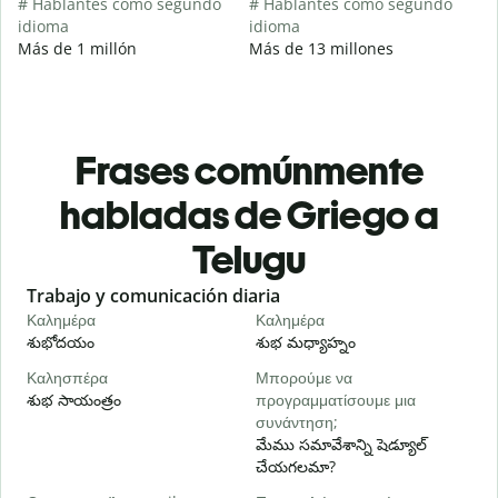
# Hablantes como segundo
# Hablantes como segundo
idioma
idioma
Más de 1 millón
Más de 13 millones
Frases comúnmente
habladas de Griego a
Telugu
Slide 1 of 6
Trabajo y comunicación diaria
S
Καλημέρα
Καλημέρα
Γ
శుభోదయం
శుభ మధ్యాహ్నం
హ
Καλησπέρα
Μπορούμε να
Τ
శుభ సాయంత్రం
προγραμματίσουμε μια
న
συνάντηση;
Κ
మేము సమావేశాన్ని షెడ్యూల్
శ
చేయగలమా?
Κ