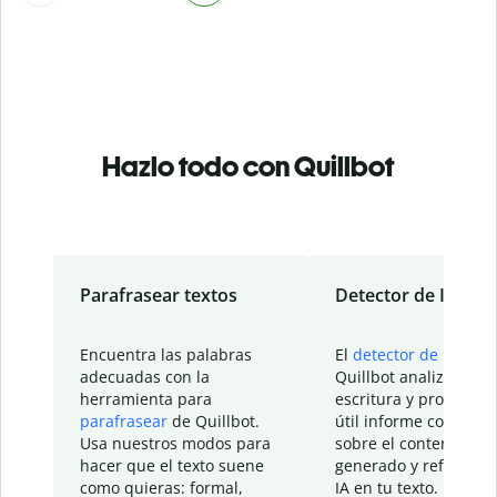
Hazlo todo con Quillbot
Parafrasear textos
Detector de IA
Encuentra las palabras
El
detector de IA
de
adecuadas con la
Quillbot analiza tu
herramienta para
escritura y proporcio
parafrasear
de Quillbot.
útil informe con detal
Usa nuestros modos para
sobre el contenido
hacer que el texto suene
generado y refinado p
como quieras: formal,
IA en tu texto.