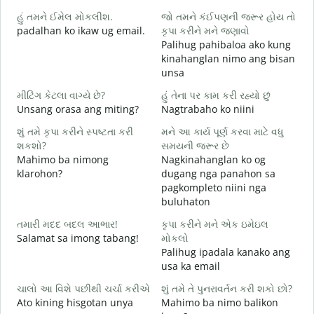
M
હું તમને ઈમેલ મોકલીશ.
જો તમને કંઈપણની જરૂર હોય તો
g
padalhan ko ikaw ug email.
કૃપા કરીને મને જણાવો
ત
Palihug pahibaloa ako kung
G
kinahanglan nimo ang bisan
unsa
હ
O
મીટિંગ કેટલા વાગ્યે છે?
હું તેના પર કામ કરી રહ્યો છું
Unsang orasa ang miting?
Nagtrabaho ko niini
ગ
શું તમે કૃપા કરીને સ્પષ્ટતા કરી
મને આ કાર્ય પૂર્ણ કરવા માટે વધુ
શકશો?
સમયની જરૂર છે
Mahimo ba nimong
Nagkinahanglan ko og
સ
klarohon?
dugang nga panahon sa
A
pagkompleto niini nga
h
buluhaton
તમારી મદદ બદલ આભાર!
કૃપા કરીને મને એક ઇમેઇલ
Salamat sa imong tabang!
મોકલો
Palihug ipadala kanako ang
usa ka email
ચાલો આ વિશે પછીથી ચર્ચા કરીએ
શું તમે તે પુનરાવર્તન કરી શકો છો?
Ato kining hisgotan unya
Mahimo ba nimo balikon