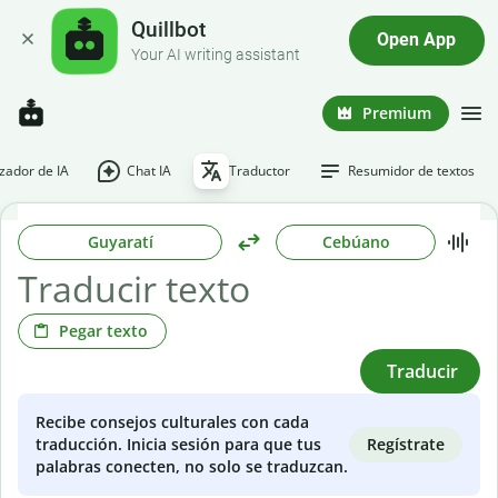
Quillbot
Open App
Your AI writing assistant
Premium
ador de IA
Chat IA
Traductor
Resumidor de textos
Guyaratí
Cebúano
Pegar texto
Traducir
Recibe consejos culturales con cada
Regístrate
traducción. Inicia sesión para que tus
palabras conecten, no solo se traduzcan.