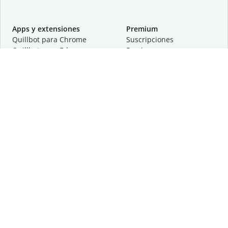
Apps y extensiones
Premium
Quillbot para Chrome
Suscripciones
Quillbot para Edge
Precios
Quillbot para Safari
Para equipos
Quillbot para Android
Afiliación
Quillbot para iOS
Solicita una demostración
Quillbot para Windows
Quillbot para macOS
Quillbot para Word
Herramientas
Empresa
Recursos de escritura
Acerca de
Corrección lingüística
Privacidad
Citas y originalidad
Empleos
Herramientas de IA
Centro de ayuda
Herramientas PDF
Contáctanos
Herramientas para
Recursos
imágenes
Otras herramientas
Herramientas de conversión