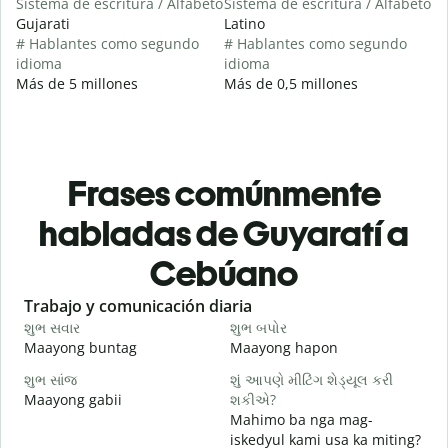
Sistema de escritura / Alfabeto
Sistema de escritura / Alfabeto
Gujarati
Latino
# Hablantes como segundo
# Hablantes como segundo
idioma
idioma
Más de 5 millones
Más de 0,5 millones
Frases comúnmente
habladas de Guyaratí a
Cebúano
Slide 1 of 6
Trabajo y comunicación diaria
S
શુભ સવાર
શુભ બપોર
હ
Maayong buntag
Maayong hapon
H
શુભ સાંજ
શું આપણે મીટિંગ શેડ્યૂલ કરી
મ
Maayong gabii
શકીએ?
A
Mahimo ba nga mag-
શ
iskedyul kami usa ka miting?