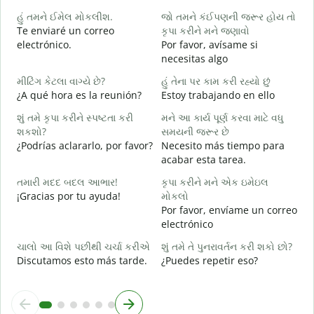
B
હું તમને ઈમેલ મોકલીશ.
જો તમને કંઈપણની જરૂર હોય તો
n
Te enviaré un correo
કૃપા કરીને મને જણાવો
ત
electrónico.
Por favor, avísame si
D
necesitas algo
હ
મીટિંગ કેટલા વાગ્યે છે?
હું તેના પર કામ કરી રહ્યો છું
S
¿A qué hora es la reunión?
Estoy trabajando en ello
ગ
શું તમે કૃપા કરીને સ્પષ્ટતા કરી
મને આ કાર્ય પૂર્ણ કરવા માટે વધુ
A
શકશો?
સમયની જરૂર છે
¿Podrías aclararlo, por favor?
Necesito más tiempo para
સ
acabar esta tarea.
¿
c
તમારી મદદ બદલ આભાર!
કૃપા કરીને મને એક ઇમેઇલ
¡Gracias por tu ayuda!
મોકલો
Por favor, envíame un correo
electrónico
ચાલો આ વિશે પછીથી ચર્ચા કરીએ
શું તમે તે પુનરાવર્તન કરી શકો છો?
Discutamos esto más tarde.
¿Puedes repetir eso?