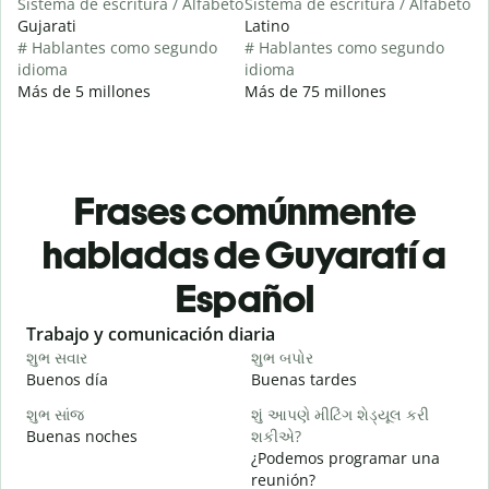
Sistema de escritura / Alfabeto
Sistema de escritura / Alfabeto
Gujarati
Latino
# Hablantes como segundo
# Hablantes como segundo
idioma
idioma
Más de 5 millones
Más de 75 millones
Frases comúnmente
habladas de Guyaratí a
Español
Slide 1 of 6
Trabajo y comunicación diaria
S
શુભ સવાર
શુભ બપોર
હ
Buenos día
Buenas tardes
H
શુભ સાંજ
શું આપણે મીટિંગ શેડ્યૂલ કરી
મ
Buenas noches
શકીએ?
M
¿Podemos programar una
શ
reunión?