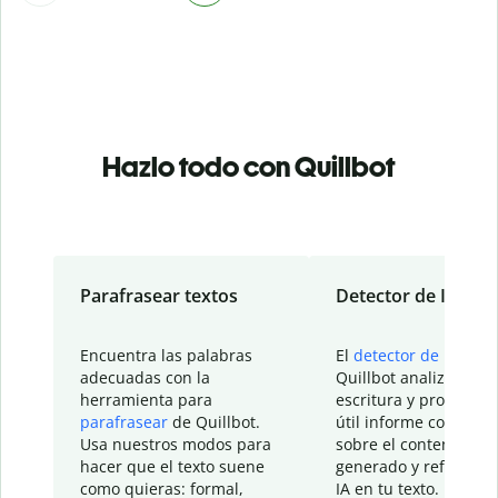
Hazlo todo con Quillbot
Parafrasear textos
Detector de IA
Encuentra las palabras
El
detector de IA
de
adecuadas con la
Quillbot analiza tu
herramienta para
escritura y proporcio
parafrasear
de Quillbot.
útil informe con detal
Usa nuestros modos para
sobre el contenido
hacer que el texto suene
generado y refinado p
como quieras: formal,
IA en tu texto.