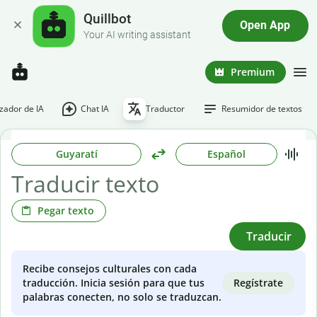
Quillbot
Open App
Your AI writing assistant
Premium
ador de IA
Chat IA
Traductor
Resumidor de textos
Guyaratí
Español
Pegar texto
Traducir
Recibe consejos culturales con cada
Regístrate
traducción. Inicia sesión para que tus
palabras conecten, no solo se traduzcan.