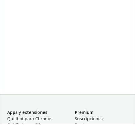
Apps y extensiones
Premium
Quillbot para Chrome
Suscripciones
Quillbot para Edge
Precios
Quillbot para Safari
Para equipos