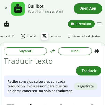
Quillbot
Open App
Your AI writing assistant
Premium
ador de IA
Chat IA
Traductor
Resumidor de textos
Guyaratí
Hindi
Traducir
Recibe consejos culturales con cada
Regístrate
traducción. Inicia sesión para que tus
palabras conecten, no solo se traduzcan.