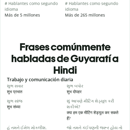
# Hablantes como segundo
# Hablantes como segundo
idioma
idioma
Más de 5 millones
Más de 265 millones
Frases comúnmente
habladas de Guyaratí a
Hindi
Slide 1 of 6
Trabajo y comunicación diaria
S
શુભ સવાર
શુભ બપોર
હ
शुभ प्रभात
शुभ दोपहर
ह
શુભ સાંજ
શું આપણે મીટિંગ શેડ્યૂલ કરી
મ
शुभ संध्या
શકીએ?
म
क्या हम एक मीटिंग शेड्यूल कर सकते
શ
हैं?
स
હું તમને ઈમેલ મોકલીશ.
જો તમને કંઈપણની જરૂર હોય તો