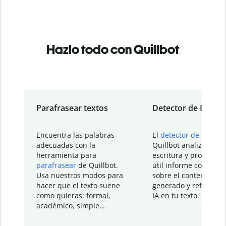
Hazlo todo con Quillbot
Parafrasear textos
Detector de IA
Encuentra las palabras
El
detector de IA
de
adecuadas con la
Quillbot analiza tu
herramienta para
escritura y proporcio
parafrasear
de Quillbot.
útil informe con detal
Usa nuestros modos para
sobre el contenido
hacer que el texto suene
generado y refinado p
como quieras: formal,
IA en tu texto.
académico, simple…