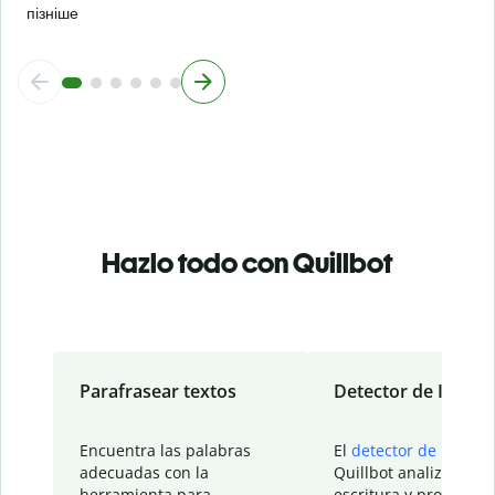
пізніше
Hazlo todo con Quillbot
Parafrasear textos
Detector de IA
Encuentra las palabras
El
detector de IA
de
adecuadas con la
Quillbot analiza tu
herramienta para
escritura y proporcio