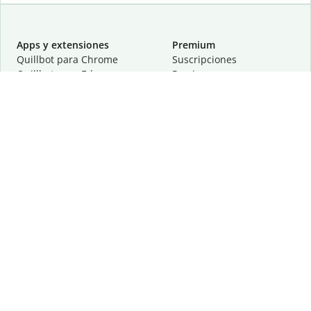
Apps y extensiones
Premium
Quillbot para Chrome
Suscripciones
Quillbot para Edge
Precios
Quillbot para Safari
Para equipos
Quillbot para Android
Afiliación
Quillbot para iOS
Solicita una demostración
Quillbot para Windows
Quillbot para macOS
Quillbot para Word
Herramientas
Empresa
Recursos de escritura
Acerca de
Corrección lingüística
Privacidad
Citas y originalidad
Empleos
Herramientas de IA
Centro de ayuda
Herramientas PDF
Contáctanos
Herramientas para
Recursos
imágenes
Otras herramientas
Herramientas de conversión