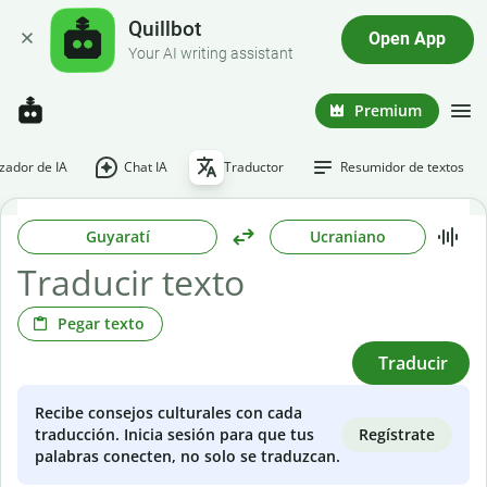
Quillbot
Open App
Your AI writing assistant
Premium
ador de IA
Chat IA
Traductor
Resumidor de textos
Guyaratí
Ucraniano
Pegar texto
Traducir
Recibe consejos culturales con cada
Regístrate
traducción. Inicia sesión para que tus
palabras conecten, no solo se traduzcan.