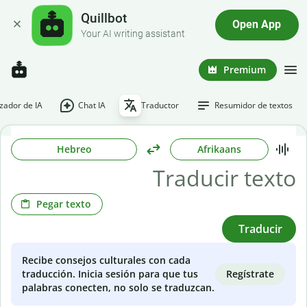
Quillbot
Open App
Your AI writing assistant
Premium
ador de IA
Chat IA
Traductor
Resumidor de textos
Hebreo
Afrikaans
Pegar texto
Traducir
Recibe consejos culturales con cada
Regístrate
traducción. Inicia sesión para que tus
palabras conecten, no solo se traduzcan.