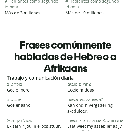
# Hablantes como segundo
# Hablantes como segundo
idioma
idioma
Más de 3 millones
Más de 10 millones
Frases comúnmente
habladas de Hebreo a
Afrikaans
Slide 1 of 6
Trabajo y comunicación diaria
S
י
צהריים טובים
בוקר טוב
Goeie more
Goeie middag
H
א
אפשר לקבוע פגישה?
ערב טוב
Goeienaand
Kan ons 'n vergadering
M
skeduleer?
ב
אשלח לך מייל.
אנא הודע לי אם אתה צריך משהו
G
Ek sal vir jou 'n e-pos stuur.
Laat weet my asseblief as jy
ן