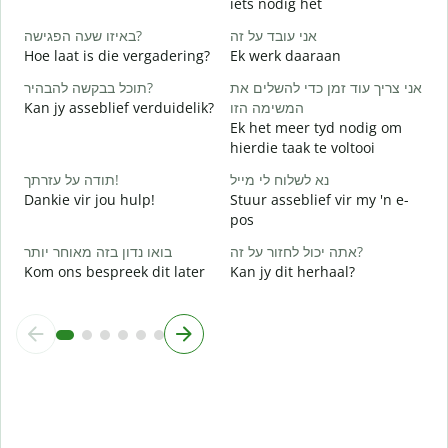
iets nodig het
J
אני עובד על זה
באיזו שעה הפגישה?
א
Hoe laat is die vergadering?
Ek werk daaraan
J
אני צריך עוד זמן כדי להשלים את
תוכל בבקשה להבהיר?
ת
Kan jy asseblief verduidelik?
המשימה הזו
T
Ek het meer tyd nodig om
hierdie taak te voltooi
W
נא לשלוח לי מייל
תודה על עזרתך!
Dankie vir jou hulp!
Stuur asseblief vir my 'n e-
pos
אתה יכול לחזור על זה?
בואו נדון בזה מאוחר יותר
Kom ons bespreek dit later
Kan jy dit herhaal?