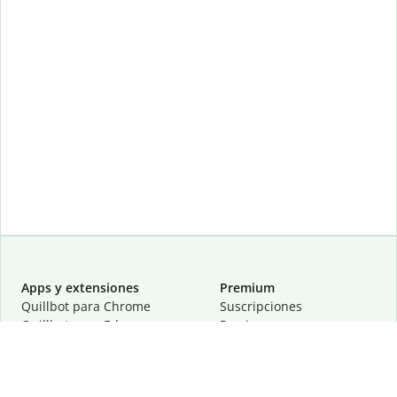
Apps y extensiones
Premium
Quillbot para Chrome
Suscripciones
Quillbot para Edge
Precios
Quillbot para Safari
Para equipos
Quillbot para Android
Afiliación
Quillbot para iOS
Solicita una demostración