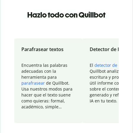
Hazlo todo con Quillbot
Parafrasear textos
Detector de IA
Encuentra las palabras
El
detector de IA
de
adecuadas con la
Quillbot analiza tu
herramienta para
escritura y proporcio
parafrasear
de Quillbot.
útil informe con detal
Usa nuestros modos para
sobre el contenido
hacer que el texto suene
generado y refinado p
como quieras: formal,
IA en tu texto.
académico, simple…