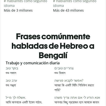
# Hablantes como segundo
# Hablantes como segundo
idioma
idioma
Más de 3 millones
Más de 43 millones
Frases comúnmente
habladas de Hebreo a
Bengalí
Slide 1 of 6
Trabajo y comunicación diaria
S
י
צהריים טובים
בוקר טוב
শুভ সকাল
শুভ বিকাল
হ
א
אפשר לקבוע פגישה?
ערב טוב
শুভ সন্ধ্যা
আমরা কি একটি মিটিং শিডিউল করতে
আ
পারি?
ב
אשלח לך מייל.
אנא הודע לי אם אתה צריך משהו
শ
আমি আপনাকে একটি ইমেল পাঠাব.
আপনার কিছু প্রয়োজন হলে আমাকে জানান
ן