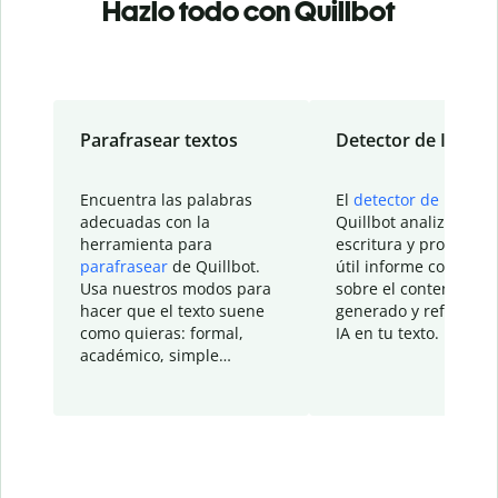
Hazlo todo con Quillbot
Parafrasear textos
Detector de IA
Encuentra las palabras
El
detector de IA
de
adecuadas con la
Quillbot analiza tu
herramienta para
escritura y proporcio
parafrasear
de Quillbot.
útil informe con detal
Usa nuestros modos para
sobre el contenido
hacer que el texto suene
generado y refinado p
como quieras: formal,
IA en tu texto.
académico, simple…