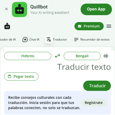
Quillbot
Open App
Your AI writing assistant
Premium
ador de IA
Chat IA
Traductor
Resumidor de textos
Hebreo
Bengalí
Pegar texto
Traducir
Recibe consejos culturales con cada
Regístrate
traducción. Inicia sesión para que tus
palabras conecten, no solo se traduzcan.