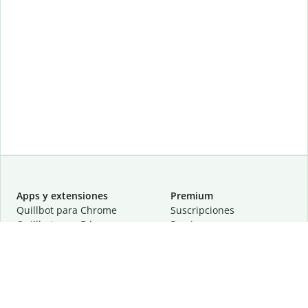
Apps y extensiones
Premium
Quillbot para Chrome
Suscripciones
Quillbot para Edge
Precios
Quillbot para Safari
Para equipos
Quillbot para Android
Afiliación
Quillbot para iOS
Solicita una demostración
Quillbot para Windows
Quillbot para macOS