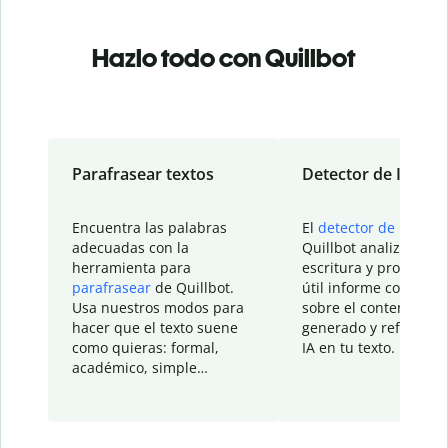
Hazlo todo con Quillbot
Parafrasear textos
Detector de IA
Encuentra las palabras
El
detector de IA
de
adecuadas con la
Quillbot analiza tu
herramienta para
escritura y proporcio
parafrasear
de Quillbot.
útil informe con detal
Usa nuestros modos para
sobre el contenido
hacer que el texto suene
generado y refinado p
como quieras: formal,
IA en tu texto.
académico, simple…