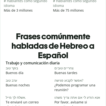
# Hablantes como segundo
# Hablantes como segundo
idioma
idioma
Más de 3 millones
Más de 75 millones
Frases comúnmente
habladas de Hebreo a
Español
Slide 1 of 6
Trabajo y comunicación diaria
S
י
צהריים טובים
בוקר טוב
Buenos día
Buenas tardes
H
א
אפשר לקבוע פגישה?
ערב טוב
Buenas noches
¿Podemos programar una
M
reunión?
ב
אשלח לך מייל.
אנא הודע לי אם אתה צריך משהו
B
Te enviaré un correo
Por favor, avísame si
n