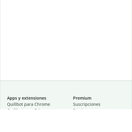
Apps y extensiones
Premium
Quillbot para Chrome
Suscripciones
Quillbot para Edge
Precios
Quillbot para Safari
Para equipos
Quillbot para Android
Afiliación
Quillbot para iOS
Solicita una demostración