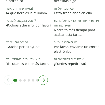
electrónico.
necesitas algo
ן
באיזו שעה הפגישה?
אני עובד על זה
D
¿A qué hora es la reunión?
Estoy trabajando en ello
א
תוכל בבקשה להבהיר?
אני צריך עוד זמן כדי להשלים את
S
¿Podrías aclararlo, por favor?
המשימה הזו
ת
Necesito más tiempo para
A
acabar esta tarea.
נא לשלוח לי מייל
תודה על עזרתך!
¿
¡Gracias por tu ayuda!
Por favor, envíame un correo
c
electrónico
אתה יכול לחזור על זה?
בואו נדון בזה מאוחר יותר
Discutamos esto más tarde.
¿Puedes repetir eso?