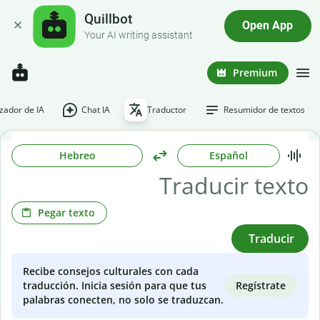
Quillbot
Open App
Your AI writing assistant
Premium
ador de IA
Chat IA
Traductor
Resumidor de textos
Hebreo
Español
Pegar texto
Traducir
Recibe consejos culturales con cada
Regístrate
traducción. Inicia sesión para que tus
palabras conecten, no solo se traduzcan.