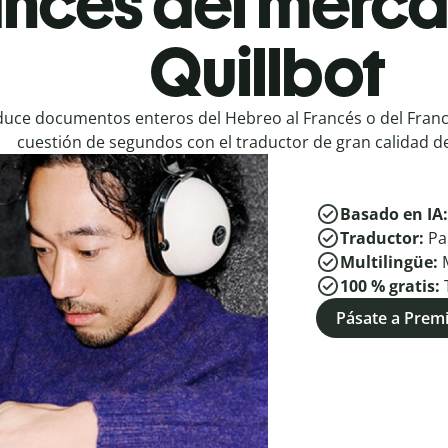
ancés del merc
Quillbot
duce documentos enteros del Hebreo al Francés o del Franc
cuestión de segundos con el traductor de gran calidad de
Basado en IA
Traductor:
Pa
Multilingüe:
100 % gratis:
Pásate a Pre