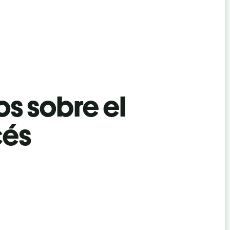
os sobre el
cés