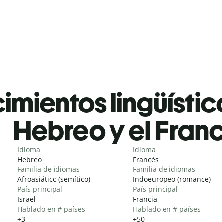
mientos lingüístic
Hebreo y el Fran
Idioma
Idioma
Hebreo
Francés
Familia de idiomas
Familia de idiomas
Afroasiático (semítico)
Indoeuropeo (romance)
País principal
País principal
Israel
Francia
Hablado en # países
Hablado en # países
+3
+50