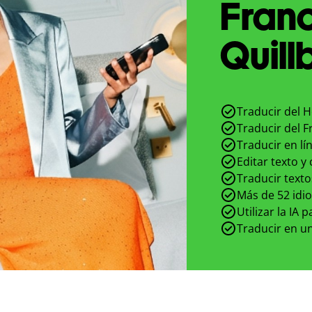
Fran
Quill
Traducir del 
Traducir del 
Traducir en lí
Editar texto y
Traducir texto
Más de 52 idi
Utilizar la IA 
Traducir en un