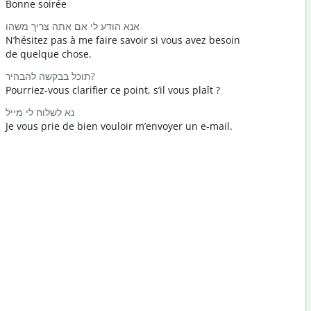
Bonne soirée
Bonjour / 
מה שלומך?
אנא הודע לי אם אתה צריך משהו
N’hésitez pas à me faire savoir si vous avez besoin
Comment a
de quelque chose.
אתה מוזמן
תוכל בבקשה להבהיר?
Vous êtes 
Pourriez-vous clarifier ce point, s’il vous plaît ?
חה / סליחה
נא לשלוח לי מייל
Excusez-mo
Je vous prie de bien vouloir m’envoyer un e-mail.
Où est l’hô