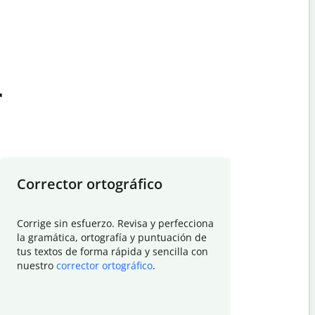
t
Corrector ortográfico
Resumid
Corrige sin esfuerzo. Revisa y perfecciona
Deja que el
la gramática, ortografía y puntuación de
Quillbot si
tus textos de forma rápida y sencilla con
investigació
nuestro
corrector ortográfico
.
electrónico
visión gener