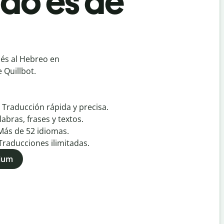
ado es de
és al Hebreo en
 Quillbot.
:
Traducción rápida y precisa.
labras, frases y textos.
Más de
52
idiomas.
Traducciones ilimitadas.
mium