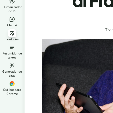
al Fr
Humanizador
de IA
Chat IA
Tra
Traductor
Resumidor de
textos
Generador de
citas
Quillbot para
Chrome