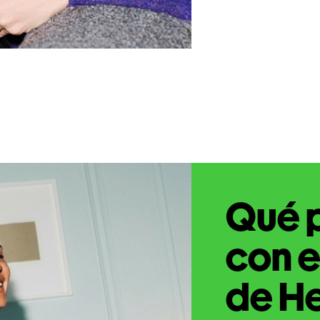
Qué 
con e
de He