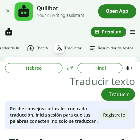
Quillbot
Open App
Your AI writing assistant
Premium
ador de IA
Chat IA
Traductor
Resumidor de textos
Hebreo
Hindi
Traducir
Recibe consejos culturales con cada
Regístrate
traducción. Inicia sesión para que tus
palabras conecten, no solo se traduzcan.