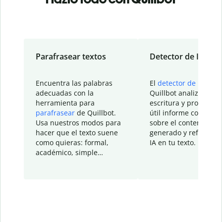
Parafrasear textos
Detector de IA
Encuentra las palabras
El
detector de IA
de
adecuadas con la
Quillbot analiza tu
herramienta para
escritura y proporcio
parafrasear
de Quillbot.
útil informe con detal
Usa nuestros modos para
sobre el contenido
hacer que el texto suene
generado y refinado p
como quieras: formal,
IA en tu texto.
académico, simple…