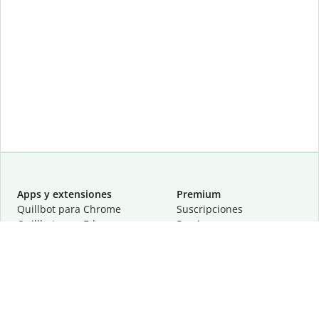
Apps y extensiones
Premium
Quillbot para Chrome
Suscripciones
Quillbot para Edge
Precios
Quillbot para Safari
Para equipos
Quillbot para Android
Afiliación
Quillbot para iOS
Solicita una demostración
Quillbot para Windows
Quillbot para macOS
Quillbot para Word