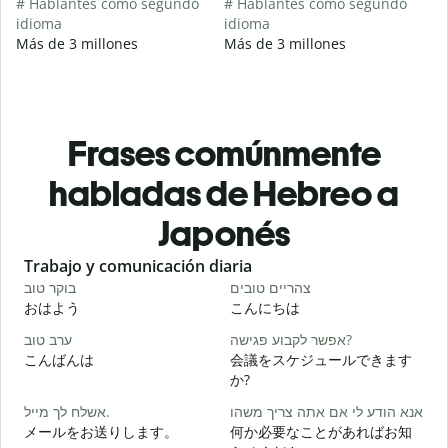
# Hablantes como segundo
# Hablantes como segundo
idioma
idioma
Más de 3 millones
Más de 3 millones
Frases comúnmente
habladas de Hebreo a
Japonés
Slide 1 of 6
Trabajo y comunicación diaria
S
י
צהריים טובים
בוקר טוב
おはよう
こんにちは
א
אפשר לקבוע פגישה?
ערב טוב
こんばんは
会議をスケジュールできます
か?
ב
אנא הודע לי אם אתה צריך משהו
אשלח לך מייל.
メールをお送りします。
何か必要なことがあればお知