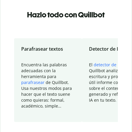
Hazlo todo con Quillbot
Parafrasear textos
Detector de IA
Encuentra las palabras
El
detector de IA
de
adecuadas con la
Quillbot analiza tu
herramienta para
escritura y proporcio
parafrasear
de Quillbot.
útil informe con detal
Usa nuestros modos para
sobre el contenido
hacer que el texto suene
generado y refinado p
como quieras: formal,
IA en tu texto.
académico, simple…