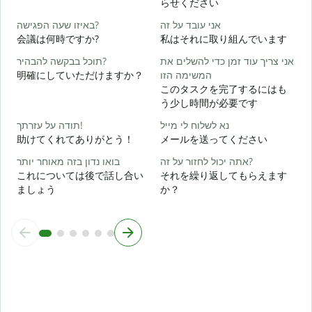
らせください
ן
אני עובד על זה
באיזו שעה הפגישה?
会議は何時ですか?
私はそれに取り組んでいます
א
אני צריך עוד זמן כדי להשלים את
תוכל בבקשה להבהיר?
明確にしていただけますか？
המשימה הזו
ת
このタスクを完了するにはも
う少し時間が必要です
נא לשלוח לי מייל
תודה על עזרתך!
助けてくれてありがとう！
メールを送ってください
אתה יכול לחזור על זה?
בואו נדון בזה מאוחר יותר
これについては後で話し合い
それを繰り返してもらえます
ましょう
か？