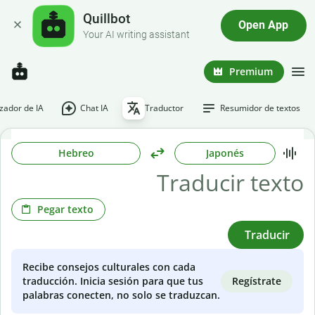
Quillbot
Open App
Your AI writing assistant
Premium
ador de IA
Chat IA
Traductor
Resumidor de textos
Hebreo
Japonés
Pegar texto
Traducir
Recibe consejos culturales con cada
Regístrate
traducción. Inicia sesión para que tus
palabras conecten, no solo se traduzcan.