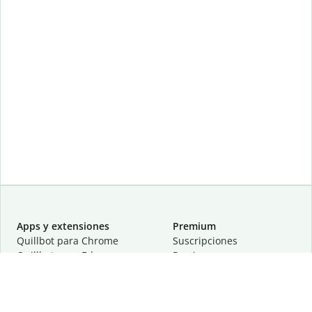
Apps y extensiones
Premium
Quillbot para Chrome
Suscripciones
Quillbot para Edge
Precios
Quillbot para Safari
Para equipos
Quillbot para Android
Afiliación
Quillbot para iOS
Solicita una demostración