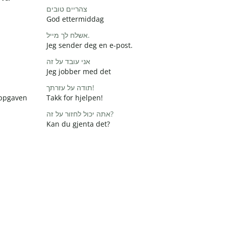
צהריים טובים
God ettermiddag
אשלח לך מייל.
Jeg sender deg en e-post.
אני עובד על זה
Jeg jobber med det
תודה על עזרתך!
 oppgaven
Takk for hjelpen!
אתה יכול לחזור על זה?
Kan du gjenta det?