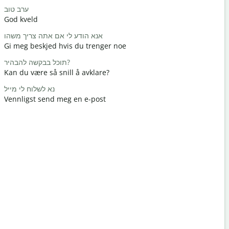
שלום / היי
ערב טוב
God kveld
Hei / Hei
מה שלומך?
אנא הודע לי אם אתה צריך משהו
Gi meg beskjed hvis du trenger noe
Hvordan h
אתה מוזמן
תוכל בבקשה להבהיר?
Kan du være så snill å avklare?
Du er vel
חה / סליחה
נא לשלוח לי מייל
Vennligst send meg en e-post
Unnskyld 
Hvor er de