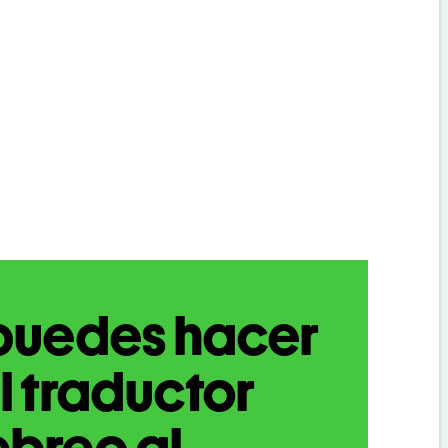
puedes hacer
l traductor
breo al