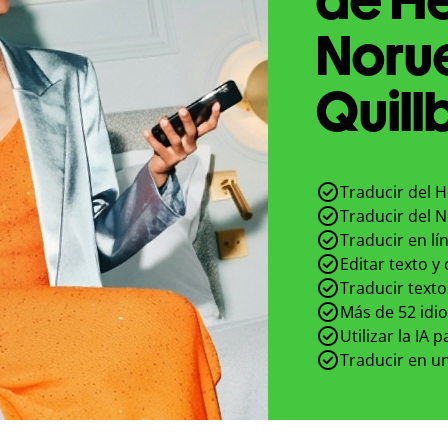
Noru
Quill
Traducir del 
Traducir del 
Traducir en lí
Editar texto y
Traducir texto
Más de 52 idi
Utilizar la IA 
Traducir en un