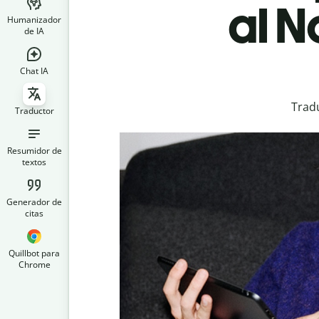
al N
Humanizador
de IA
Chat IA
Trad
Traductor
Resumidor de
textos
Generador de
citas
Quillbot para
Chrome