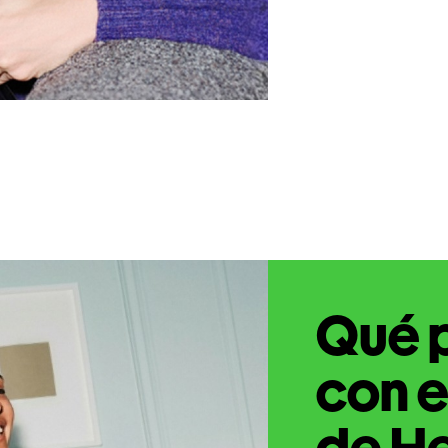
Qué 
con e
de He