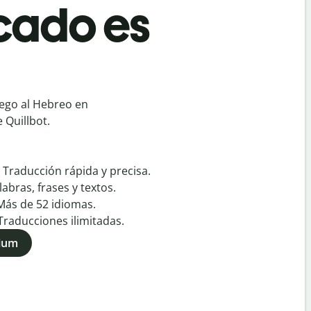
cado es
ego al Hebreo en
 Quillbot.
:
Traducción rápida y precisa.
labras, frases y textos.
Más de
52
idiomas.
Traducciones ilimitadas.
mium