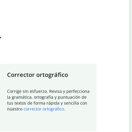
t
Corrector ortográfico
Resumid
Corrige sin esfuerzo. Revisa y perfecciona
Deja que el
la gramática, ortografía y puntuación de
Quillbot si
tus textos de forma rápida y sencilla con
investigació
nuestro
corrector ortográfico
.
electrónico
visión gener