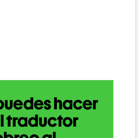
puedes hacer
l traductor
breo al