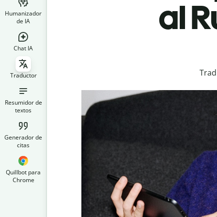
al 
Humanizador
de IA
Chat IA
Trad
Traductor
Resumidor de
textos
Generador de
citas
Quillbot para
Chrome