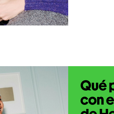
Qué 
con e
de He