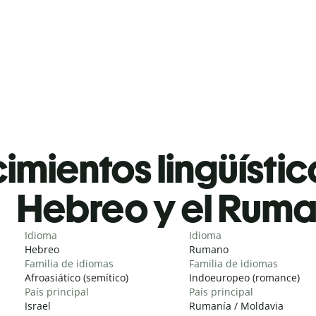
mientos lingüístic
Hebreo y el Rum
Idioma
Idioma
Hebreo
Rumano
Familia de idiomas
Familia de idiomas
Afroasiático (semítico)
Indoeuropeo (romance)
País principal
País principal
Israel
Rumanía / Moldavia