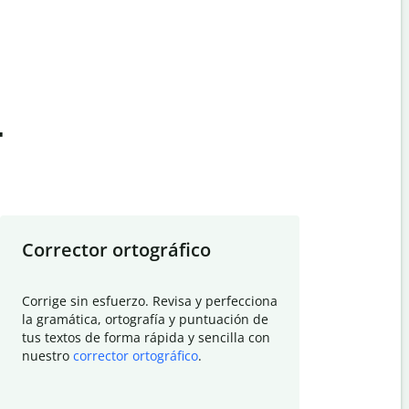
t
Corrector ortográfico
Resumid
Corrige sin esfuerzo. Revisa y perfecciona
Deja que el
la gramática, ortografía y puntuación de
Quillbot si
tus textos de forma rápida y sencilla con
investigació
nuestro
corrector ortográfico
.
electrónico
visión gener