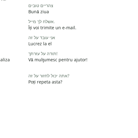
צהריים טובים
Bună ziua
אשלח לך מייל.
Îți voi trimite un e-mail.
אני עובד על זה
Lucrez la el
תודה על עזרתך!
aliza
Vă mulţumesc pentru ajutor!
אתה יכול לחזור על זה?
Poți repeta asta?