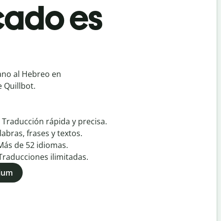
cado es
no al Hebreo en
 Quillbot.
:
Traducción rápida y precisa.
labras, frases y textos.
Más de
52
idiomas.
Traducciones ilimitadas.
mium