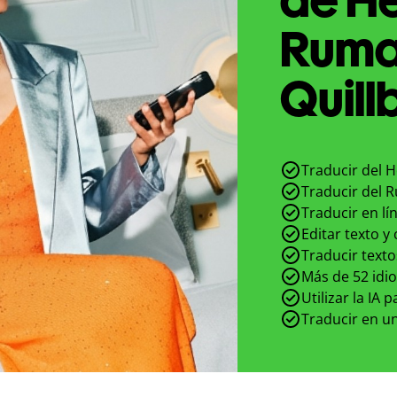
Ruma
Quill
Traducir del 
Traducir del 
Traducir en lí
Editar texto y
Traducir texto
Más de 52 idi
Utilizar la IA 
Traducir en un