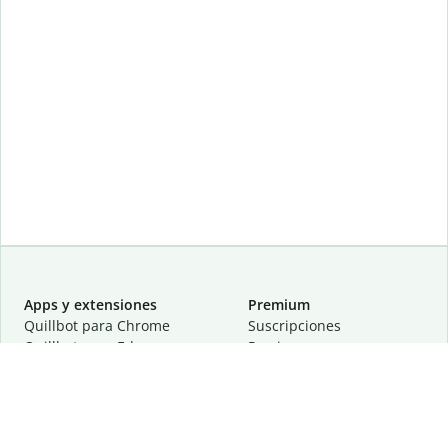
Apps y extensiones
Premium
Quillbot para Chrome
Suscripciones
Quillbot para Edge
Precios
Quillbot para Safari
Para equipos
Quillbot para Android
Afiliación
Quillbot para iOS
Solicita una demostración
Quillbot para Windows