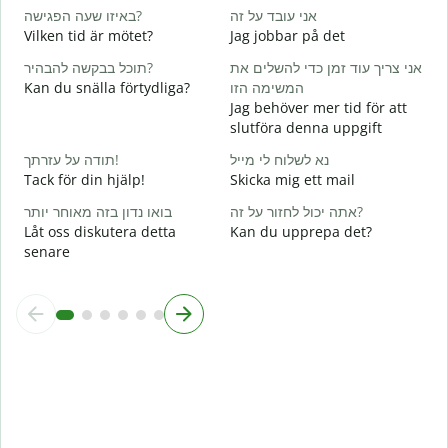
באיזו שעה הפגישה?
אני עובד על זה
D
Vilken tid är mötet?
Jag jobbar på det
א
תוכל בבקשה להבהיר?
אני צריך עוד זמן כדי להשלים את
J
Kan du snälla förtydliga?
המשימה הזו
ת
Jag behöver mer tid för att
A
slutföra denna uppgift
נא לשלוח לי מייל
תודה על עזרתך!
V
Tack för din hjälp!
Skicka mig ett mail
אתה יכול לחזור על זה?
בואו נדון בזה מאוחר יותר
Låt oss diskutera detta
Kan du upprepa det?
senare