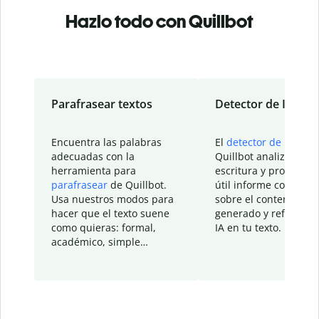
Hazlo todo con Quillbot
Parafrasear textos
Detector de IA
Encuentra las palabras
El
detector de IA
de
adecuadas con la
Quillbot analiza tu
herramienta para
escritura y proporcio
parafrasear
de Quillbot.
útil informe con detal
Usa nuestros modos para
sobre el contenido
hacer que el texto suene
generado y refinado p
como quieras: formal,
IA en tu texto.
académico, simple…