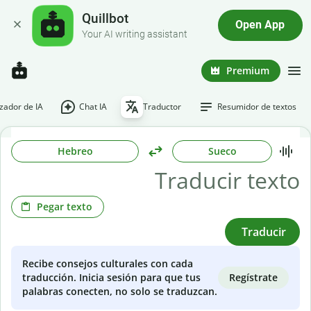
Quillbot
Open App
Your AI writing assistant
Premium
ador de IA
Chat IA
Traductor
Resumidor de textos
Hebreo
Sueco
Pegar texto
Traducir
Recibe consejos culturales con cada
Regístrate
traducción. Inicia sesión para que tus
palabras conecten, no solo se traduzcan.