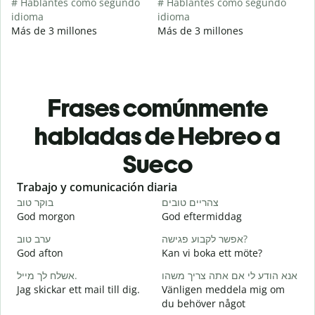
# Hablantes como segundo
# Hablantes como segundo
idioma
idioma
Más de 3 millones
Más de 3 millones
Frases comúnmente
habladas de Hebreo a
Sueco
Slide 1 of 6
Trabajo y comunicación diaria
S
י
צהריים טובים
בוקר טוב
God morgon
God eftermiddag
H
א
אפשר לקבוע פגישה?
ערב טוב
God afton
Kan vi boka ett möte?
J
ב
אנא הודע לי אם אתה צריך משהו
אשלח לך מייל.
Jag skickar ett mail till dig.
Vänligen meddela mig om
G
du behöver något
ן