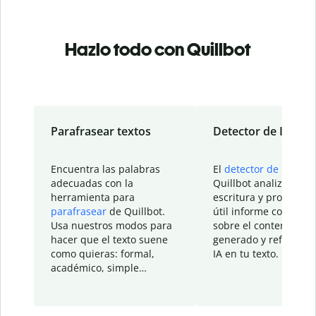
Hazlo todo con Quillbot
Parafrasear textos
Detector de IA
Encuentra las palabras
El
detector de IA
de
adecuadas con la
Quillbot analiza tu
herramienta para
escritura y proporcio
parafrasear
de Quillbot.
útil informe con detal
Usa nuestros modos para
sobre el contenido
hacer que el texto suene
generado y refinado p
como quieras: formal,
IA en tu texto.
académico, simple…