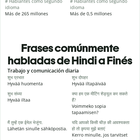
# Hablantes como segundo
# Hablantes como segundo
idioma
idioma
Más de 265 millones
Más de 0,5 millones
Frases comúnmente
habladas de Hindi a Finés
Slide 1 of 6
Trabajo y comunicación diaria
S
शुभ प्रभात
शुभ दोपहर
ह
Hyvää huomenta
Hyvää iltapäivää
H
शुभ संध्या
क्या हम एक मीटिंग शेड्यूल कर सकते
म
Hyvää iltaa
हैं?
N
Voimmeko sopia
स
tapaamisen?
H
मैं तुम्हें एक ईमेल भेजूंगा.
यदि आपको किसी चीज़ की आवश्यकता
i
Lähetän sinulle sähköpostia.
हो तो कृपया मुझे बताएं
आ
Kerro minulle, jos tarvitset
T