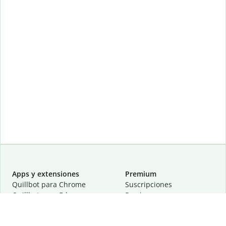
Apps y extensiones
Premium
Quillbot para Chrome
Suscripciones
Quillbot para Edge
Precios
Quillbot para Safari
Para equipos
Quillbot para Android
Afiliación