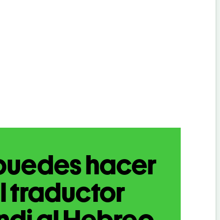
puedes hacer
l traductor
ndi al Hebreo