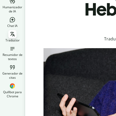
Heb
Humanizador
de IA
Chat IA
Tradu
Traductor
Resumidor de
textos
Generador de
citas
Quillbot para
Chrome