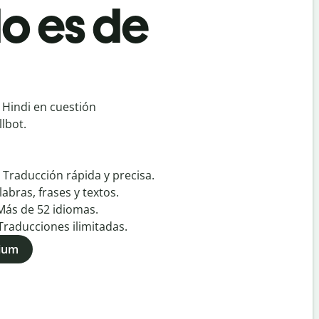
o es de
 Hindi en cuestión
lbot.
:
Traducción rápida y precisa.
labras, frases y textos.
Más de
52
idiomas.
Traducciones ilimitadas.
mium