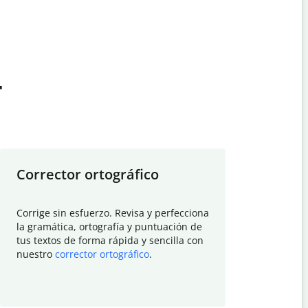
t
Corrector ortográfico
Resumid
Corrige sin esfuerzo. Revisa y perfecciona
Deja que el
la gramática, ortografía y puntuación de
Quillbot si
tus textos de forma rápida y sencilla con
investigació
nuestro
corrector ortográfico
.
electrónico
visión gener