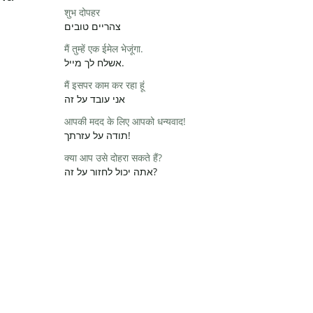
शुभ दोपहर
צהריים טובים
मैं तुम्हें एक ईमेल भेजूंगा.
אשלח לך מייל.
मैं इसपर काम कर रहा हूं
אני עובד על זה
आपकी मदद के लिए आपको धन्यवाद!
תודה על עזרתך!
क्या आप उसे दोहरा सकते हैं?
אתה יכול לחזור על זה?