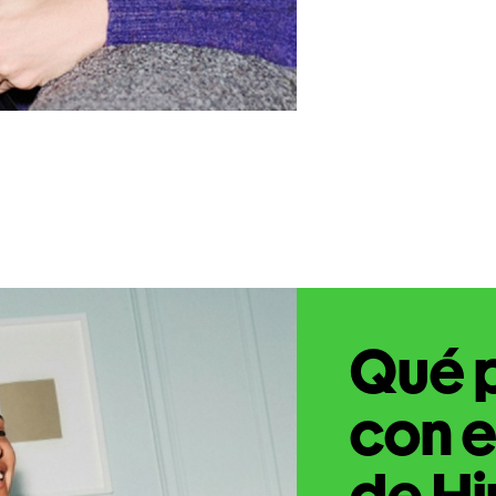
Qué 
con e
de Hi