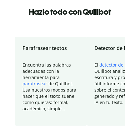
Hazlo todo con Quillbot
Parafrasear textos
Detector de IA
Encuentra las palabras
El
detector de IA
de
adecuadas con la
Quillbot analiza tu
herramienta para
escritura y proporcio
parafrasear
de Quillbot.
útil informe con detal
Usa nuestros modos para
sobre el contenido
hacer que el texto suene
generado y refinado p
como quieras: formal,
IA en tu texto.
académico, simple…