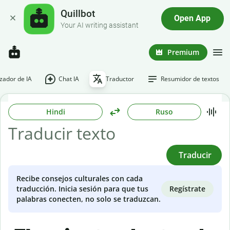
Quillbot
Open App
Your AI writing assistant
Premium
ador de IA
Chat IA
Traductor
Resumidor de textos
Hindi
Ruso
Traducir
Recibe consejos culturales con cada
Regístrate
traducción. Inicia sesión para que tus
palabras conecten, no solo se traduzcan.