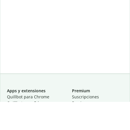
Apps y extensiones
Premium
Quillbot para Chrome
Suscripciones
Quillbot para Edge
Precios
Quillbot para Safari
Para equipos
Quillbot para Android
Afiliación
Quillbot para iOS
Solicita una demostración
Quillbot para Windows