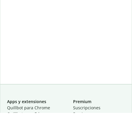
Apps y extensiones
Premium
Quillbot para Chrome
Suscripciones
Quillbot para Edge
Precios
Quillbot para Safari
Para equipos
Quillbot para Android
Afiliación