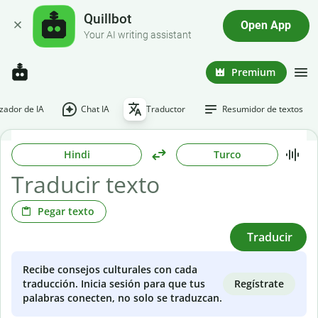
Quillbot
Open App
Your AI writing assistant
Premium
ador de IA
Chat IA
Traductor
Resumidor de textos
Hindi
Turco
Pegar texto
Traducir
Recibe consejos culturales con cada
Regístrate
traducción. Inicia sesión para que tus
palabras conecten, no solo se traduzcan.