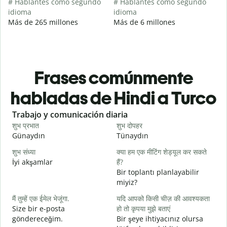
# Hablantes como segundo
# Hablantes como segundo
idioma
idioma
Más de 265 millones
Más de 6 millones
Frases comúnmente
habladas de Hindi a Turco
Slide 1 of 6
Trabajo y comunicación diaria
S
शुभ प्रभात
शुभ दोपहर
ह
Günaydın
Tünaydın
M
शुभ संध्या
क्या हम एक मीटिंग शेड्यूल कर सकते
म
İyi akşamlar
हैं?
Bir toplantı planlayabilir
स
miyiz?
G
मैं तुम्हें एक ईमेल भेजूंगा.
यदि आपको किसी चीज़ की आवश्यकता
आ
Size bir e-posta
हो तो कृपया मुझे बताएं
R
göndereceğim.
Bir şeye ihtiyacınız olursa