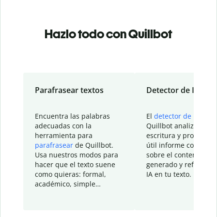
Hazlo todo con Quillbot
Parafrasear textos
Detector de IA
Encuentra las palabras
El
detector de IA
de
adecuadas con la
Quillbot analiza tu
herramienta para
escritura y proporcio
parafrasear
de Quillbot.
útil informe con detal
Usa nuestros modos para
sobre el contenido
hacer que el texto suene
generado y refinado p
como quieras: formal,
IA en tu texto.
académico, simple…