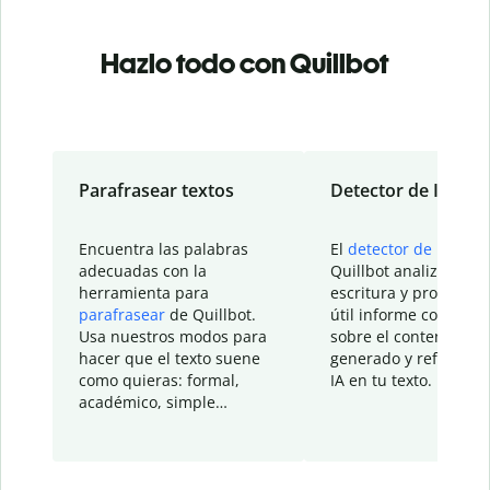
Hazlo todo con Quillbot
Parafrasear textos
Detector de IA
Encuentra las palabras
El
detector de IA
de
adecuadas con la
Quillbot analiza tu
herramienta para
escritura y proporcio
parafrasear
de Quillbot.
útil informe con detal
Usa nuestros modos para
sobre el contenido
hacer que el texto suene
generado y refinado p
como quieras: formal,
IA en tu texto.
académico, simple…