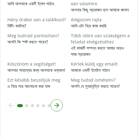
S
আমি আপনাকে একটি ইমেল পাঠাব.
van valamire
আ
আপনার কিছু প্রয়োজন হলে আমাকে জানান
I
Hány órakor van a találkozó?
dolgozom rajta
হ্
মিটিং কয়টায়?
আমি এটা নিয়ে কাজ করছি
Meg tudnád pontosítani?
Több időre van szükségem a
বি
আপনি কি স্পষ্ট করতে পারেন?
feladat elvégzéséhez
এই কাজটি সম্পন্ন করতে আমার আরও
H
সময় প্রয়োজন
s
ক
Köszönöm a segítséget!
Kérlek küldj egy emailt
আপনার সাহায্যের জন্য আপনাকে ধন্যবাদ!
আমাকে একটি ইমেইল পাঠান
Ezt később beszéljük meg
Meg tudod ismételni?
এ নিয়ে পরে আলোচনা করা যাক
আপনি যে পুনরাবৃত্তি করতে পারেন?