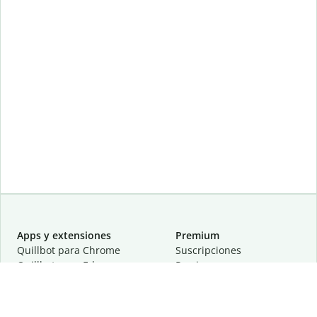
Apps y extensiones
Premium
Quillbot para Chrome
Suscripciones
Quillbot para Edge
Precios
Quillbot para Safari
Para equipos
Quillbot para Android
Afiliación
Quillbot para iOS
Solicita una demostración