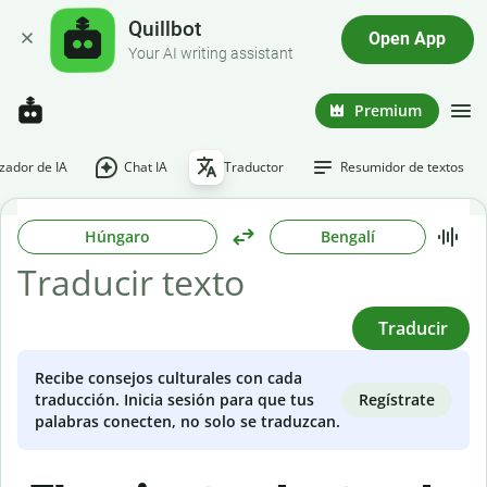
Quillbot
Open App
Your AI writing assistant
Premium
ador de IA
Chat IA
Traductor
Resumidor de textos
Húngaro
Bengalí
Traducir
Recibe consejos culturales con cada
Regístrate
traducción. Inicia sesión para que tus
palabras conecten, no solo se traduzcan.