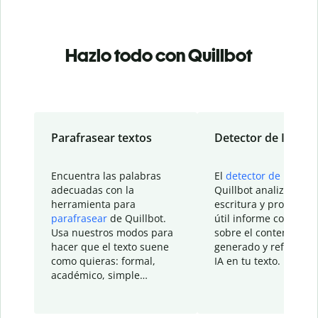
Hazlo todo con Quillbot
Parafrasear textos
Detector de IA
Encuentra las palabras
El
detector de IA
de
adecuadas con la
Quillbot analiza tu
herramienta para
escritura y proporcio
parafrasear
de Quillbot.
útil informe con detal
Usa nuestros modos para
sobre el contenido
hacer que el texto suene
generado y refinado p
como quieras: formal,
IA en tu texto.
académico, simple…