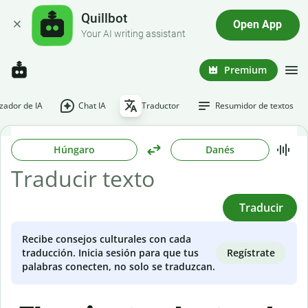
Quillbot
Open App
Your AI writing assistant
Premium
ador de IA
Chat IA
Traductor
Resumidor de textos
Húngaro
Danés
Traducir
Recibe consejos culturales con cada
Regístrate
traducción. Inicia sesión para que tus
palabras conecten, no solo se traduzcan.