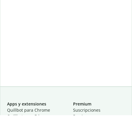
Apps y extensiones
Premium
Quillbot para Chrome
Suscripciones
Quillbot para Edge
Precios
Quillbot para Safari
Para equipos
Quillbot para Android
Afiliación