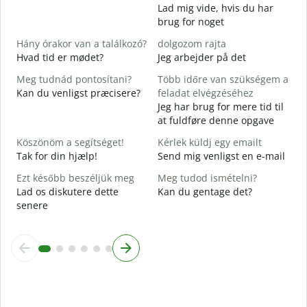
S
Lad mig vide, hvis du har
D
brug for noget
I
Hány órakor van a találkozó?
dolgozom rajta
J
Hvad tid er mødet?
Jeg arbejder på det
Meg tudnád pontosítani?
Több időre van szükségem a
F
Kan du venligst præcisere?
feladat elvégzéséhez
Jeg har brug for mere tid til
H
at fuldføre denne opgave
s
H
Köszönöm a segítséget!
Kérlek küldj egy emailt
Tak for din hjælp!
Send mig venligst en e-mail
Ezt később beszéljük meg
Meg tudod ismételni?
Lad os diskutere dette
Kan du gentage det?
senere