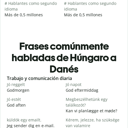
# Hablantes como segundo
# Hablantes como segundo
idioma
idioma
Más de 0,5 millones
Más de 0,5 millones
Frases comúnmente
habladas de Húngaro a
Danés
Slide 1 of 6
Trabajo y comunicación diaria
S
Jó reggelt
Jó napot
H
Godmorgen
God eftermiddag
H
Jó estét
Megbeszélhetünk egy
God aften
találkozót?
M
Kan vi planlægge et møde?
J
küldök egy emailt.
Kérem, jelezze, ha szüksége
G
Jeg sender dig en e-mail.
van valamire