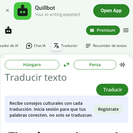
Quillbot
Open App
Your AI writing assistant
Premium
ador de IA
Chat IA
Traductor
Resumidor de textos
Húngaro
Persa
Traducir
Recibe consejos culturales con cada
Regístrate
traducción. Inicia sesión para que tus
palabras conecten, no solo se traduzcan.