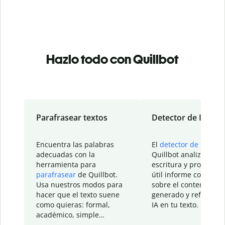
Hazlo todo con Quillbot
Parafrasear textos
Detector de IA
Encuentra las palabras
El
detector de IA
de
adecuadas con la
Quillbot analiza tu
herramienta para
escritura y proporcio
parafrasear
de Quillbot.
útil informe con detal
Usa nuestros modos para
sobre el contenido
hacer que el texto suene
generado y refinado p
como quieras: formal,
IA en tu texto.
académico, simple…