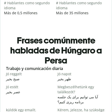
# Hablantes como segundo
# Hablantes como segundo
idioma
idioma
Más de 0,5 millones
Más de 35 millones
Frases comúnmente
habladas de Húngaro a
Persa
Slide 1 of 6
Trabajo y comunicación diaria
S
Jó reggelt
Jó napot
H
م
ظهر بخیر
صبح بخیر
Jó estét
Megbeszélhetünk egy
عصر بخیر
találkozót?
ت
آیا می توانیم برای یک جلسه
J
برنامه ریزی کنیم؟
ر
küldök egy emailt.
Kérem, jelezze, ha szüksége