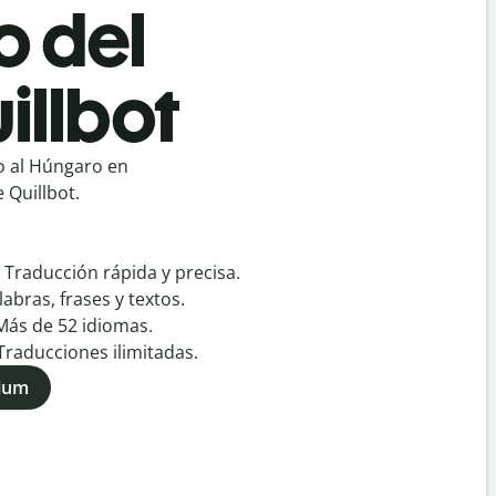
o del
illbot
o al Húngaro en
 Quillbot.
:
Traducción rápida y precisa.
labras, frases y textos.
Más de
52
idiomas.
Traducciones ilimitadas.
mium