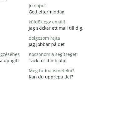
Jó napot
God eftermiddag
küldök egy emailt.
Jag skickar ett mail till dig.
dolgozom rajta
Jag jobbar på det
égzéséhez
Köszönöm a segítséget!
na uppgift
Tack för din hjälp!
Meg tudod ismételni?
Kan du upprepa det?