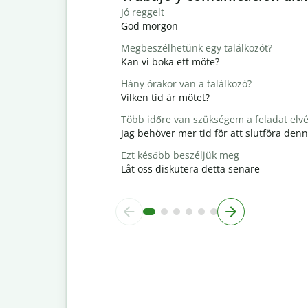
Jó reggelt
God morgon
Megbeszélhetünk egy találkozót?
Kan vi boka ett möte?
Hány órakor van a találkozó?
Vilken tid är mötet?
Több időre van szükségem a feladat elv
Jag behöver mer tid för att slutföra den
Ezt később beszéljük meg
Låt oss diskutera detta senare