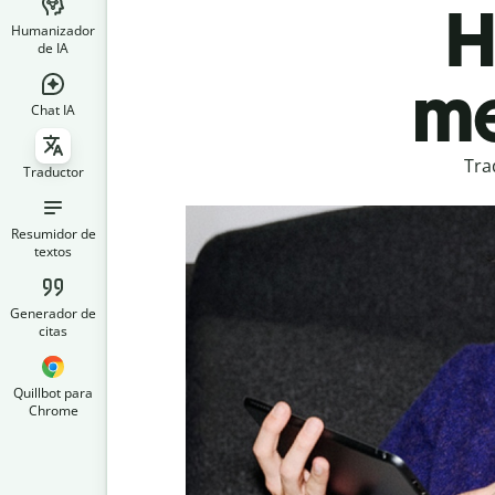
H
Humanizador
de IA
me
Chat IA
Tra
Traductor
Resumidor de
textos
Generador de
citas
Quillbot para
Chrome