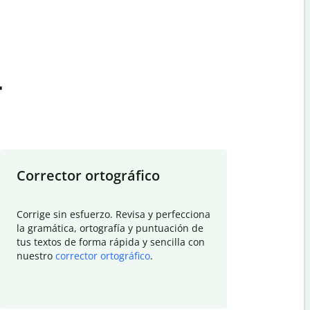
t
Corrector ortográfico
Resumid
Corrige sin esfuerzo. Revisa y perfecciona
Deja que el
la gramática, ortografía y puntuación de
Quillbot si
tus textos de forma rápida y sencilla con
investigació
nuestro
corrector ortográfico
.
electrónico
visión gener