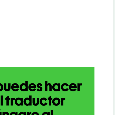
puedes hacer
l traductor
ngaro al