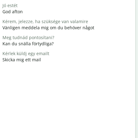
Jó estét
Hello / Szi
God afton
Hej / hej
Kérem, jelezze, ha szüksége van valamire
Hogy vagy
Vänligen meddela mig om du behöver något
Hur mår d
Meg tudnád pontosítani?
Szívesen
Kan du snälla förtydliga?
Du är väl
Kérlek küldj egy emailt
Elnézést /
Skicka mig ett mail
Ursäkta mi
Hol van a 
Var ligger