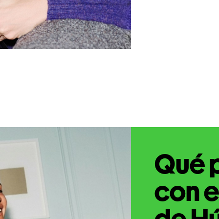
Qué 
con e
de Hú