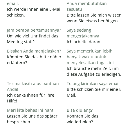
email.
Anda membutuhkan
Ich werde Ihnen eine E-Mail
sesuatu
T
schicken.
Bitte lassen Sie mich wissen,
G
wenn Sie etwas benötigen.
Y
Jam berapa pertemuannya?
Saya sedang
J
Um wie viel Uhr findet das
mengerjakannya
Meeting statt?
Ich arbeite daran.
S
A
Bisakah Anda menjelaskan?
Saya memerlukan lebih
Könnten Sie das bitte näher
banyak waktu untuk
erläutern?
menyelesaikan tugas ini
Ich brauche mehr Zeit, um
D
diese Aufgabe zu erledigen.
W
Terima kasih atas bantuan
Tolong kirimkan saya email
Anda!
Bitte schicken Sie mir eine E-
Ich danke Ihnen für Ihre
Mail.
Hilfe!
Mari kita bahas ini nanti
Bisa diulang?
Lassen Sie uns das später
Könnten Sie das
besprechen.
wiederholen?