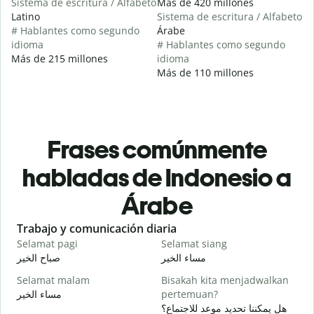
Sistema de escritura / Alfabeto
Más de 420 millones
Latino
Sistema de escritura / Alfabeto
# Hablantes como segundo
Árabe
idioma
# Hablantes como segundo
Más de 215 millones
idioma
Más de 110 millones
Frases comúnmente
habladas de Indonesio a
Árabe
Slide 1 of 6
Trabajo y comunicación diaria
S
Selamat pagi
Selamat siang
H
ا
مساء الخير
صباح الخير
Selamat malam
Bisakah kita menjadwalkan
N
مساء الخير
pertemuan?
و
هل يمكننا تحديد موعد للاجتماع؟