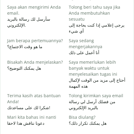
S
Saya akan mengirimi Anda
Tolong beri tahu saya jika
email.
Anda membutuhkan
ر
سأرسل لك رسالة بالبريد
sesuatu
T
يرجى إعلامي إذا كنت بحاجة إلى
الإلكتروني.
ة
أي شيء
Y
Jam berapa pertemuannya?
Saya sedang
ا
ما هو وقت الاجتماع؟
mengerjakannya
أنا أعمل على ذلك
S
ة
Bisakah Anda menjelaskan?
Saya memerlukan lebih
هل يمكنك التوضيح؟
banyak waktu untuk
menyelesaikan tugas ini
D
أحتاج إلى مزيد من الوقت لإكمال
؟
هذه المهمة
Terima kasih atas bantuan
Tolong kirimkan saya email
Anda!
من فضلك أرسل لي رسالة
بالبريد الإلكتروني
شكرا لك على مساعدتك!
Mari kita bahas ini nanti
Bisa diulang?
هل يمكنك تكرار ذلك؟
دعونا نناقش هذا لاحقا