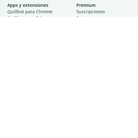
Apps y extensiones
Premium
Quillbot para Chrome
Suscripciones
Quillbot para Edge
Precios
Quillbot para Safari
Para equipos
Quillbot para Android
Afiliación
Quillbot para iOS
Solicita una demostración
Quillbot para Windows
Quillbot para macOS
Quillbot para Word
Herramientas
Empresa
Recursos de escritura
Acerca de
Corrección lingüística
Privacidad
Citas y originalidad
Empleos
Herramientas de IA
Centro de ayuda
Herramientas PDF
Contáctanos
Herramientas para
Recursos
imágenes
Otras herramientas
Herramientas de conversión
Conócenos