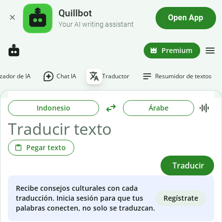
Quillbot
Open App
Your AI writing assistant
Premium
ador de IA
Chat IA
Traductor
Resumidor de textos
Indonesio
Árabe
Pegar texto
Traducir
Recibe consejos culturales con cada
Regístrate
traducción. Inicia sesión para que tus
palabras conecten, no solo se traduzcan.