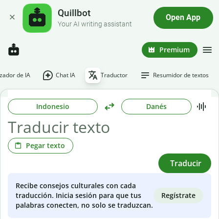
Quillbot
Open App
Your AI writing assistant
Premium
ador de IA
Chat IA
Traductor
Resumidor de textos
Indonesio
Danés
Pegar texto
Traducir
Recibe consejos culturales con cada
Regístrate
traducción. Inicia sesión para que tus
palabras conecten, no solo se traduzcan.