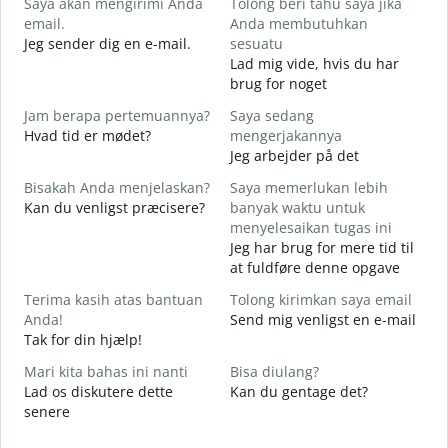
Saya akan mengirimi Anda
Tolong beri tahu saya jika
email.
Anda membutuhkan
G
Jeg sender dig en e-mail.
sesuatu
T
Lad mig vide, hvis du har
D
brug for noget
Y
Jam berapa pertemuannya?
Saya sedang
J
Hvad tid er mødet?
mengerjakannya
Jeg arbejder på det
S
F
Bisakah Anda menjelaskan?
Saya memerlukan lebih
Kan du venligst præcisere?
banyak waktu untuk
menyelesaikan tugas ini
D
Jeg har brug for mere tid til
H
at fuldføre denne opgave
Terima kasih atas bantuan
Tolong kirimkan saya email
Anda!
Send mig venligst en e-mail
Tak for din hjælp!
Mari kita bahas ini nanti
Bisa diulang?
Lad os diskutere dette
Kan du gentage det?
senere