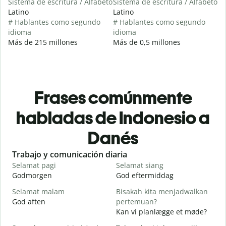
Sistema de escritura / Alfabeto
Sistema de escritura / Alfabeto
Latino
Latino
# Hablantes como segundo
# Hablantes como segundo
idioma
idioma
Más de 215 millones
Más de 0,5 millones
Frases comúnmente
habladas de Indonesio a
Danés
Slide 1 of 6
Trabajo y comunicación diaria
S
Selamat pagi
Selamat siang
H
Godmorgen
God eftermiddag
H
Selamat malam
Bisakah kita menjadwalkan
N
God aften
pertemuan?
M
Kan vi planlægge et møde?
S