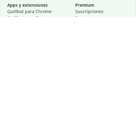
Apps y extensiones
Premium
Quillbot para Chrome
Suscripciones
Quillbot para Edge
Precios
Quillbot para Safari
Para equipos
Quillbot para Android
Afiliación
Quillbot para iOS
Solicita una demostración
Quillbot para Windows
Quillbot para macOS
Quillbot para Word
Herramientas
Empresa
Recursos de escritura
Acerca de
Corrección lingüística
Privacidad
Citas y originalidad
Empleos
Herramientas de IA
Centro de ayuda
Herramientas PDF
Contáctanos
Herramientas para
Recursos
imágenes
Otras herramientas
Herramientas de conversión
Conócenos