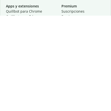
Apps y extensiones
Premium
Quillbot para Chrome
Suscripciones
Quillbot para Edge
Precios
Quillbot para Safari
Para equipos
Quillbot para Android
Afiliación
Quillbot para iOS
Solicita una demostración
Quillbot para Windows
Quillbot para macOS
Quillbot para Word
Herramientas
Empresa
Recursos de escritura
Acerca de
Corrección lingüística
Privacidad
Citas y originalidad
Empleos
Herramientas de IA
Centro de ayuda
Herramientas PDF
Contáctanos
Herramientas para
Recursos
imágenes
Otras herramientas
Herramientas de conversión
Conócenos