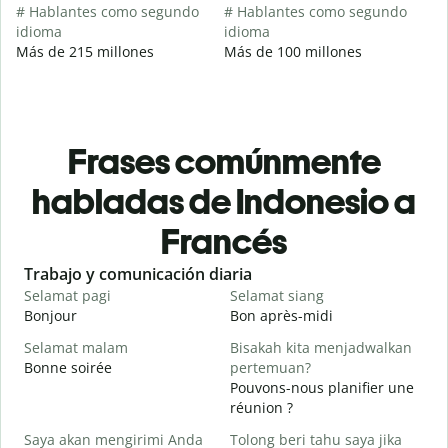
# Hablantes como segundo
# Hablantes como segundo
idioma
idioma
Más de 215 millones
Más de 100 millones
Frases comúnmente
habladas de Indonesio a
Francés
Slide 1 of 6
Trabajo y comunicación diaria
S
Selamat pagi
Selamat siang
H
Bonjour
Bon après-midi
B
Selamat malam
Bisakah kita menjadwalkan
Bonne soirée
pertemuan?
N
Pouvons-nous planifier une
J
réunion ?
S
Saya akan mengirimi Anda
Tolong beri tahu saya jika