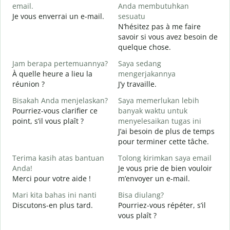
email.
Anda membutuhkan
B
Je vous enverrai un e-mail.
sesuatu
T
N’hésitez pas à me faire
V
savoir si vous avez besoin de
quelque chose.
Y
O
Jam berapa pertemuannya?
Saya sedang
À quelle heure a lieu la
mengerjakannya
S
réunion ?
J’y travaille.
A
Bisakah Anda menjelaskan?
Saya memerlukan lebih
Pourriez-vous clarifier ce
banyak waktu untuk
D
point, s’il vous plaît ?
menyelesaikan tugas ini
O
J’ai besoin de plus de temps
?
pour terminer cette tâche.
Terima kasih atas bantuan
Tolong kirimkan saya email
Anda!
Je vous prie de bien vouloir
Merci pour votre aide !
m’envoyer un e-mail.
Mari kita bahas ini nanti
Bisa diulang?
Discutons-en plus tard.
Pourriez-vous répéter, s’il
vous plaît ?