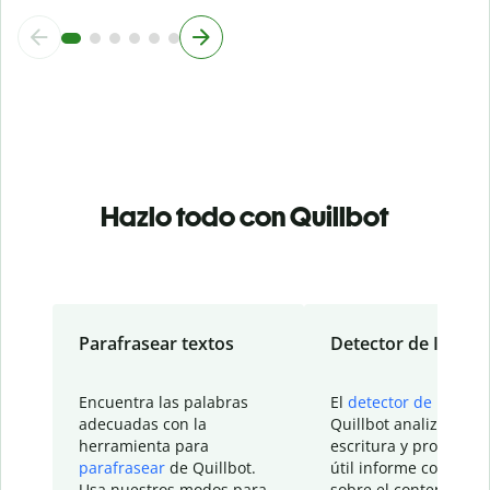
Hazlo todo con Quillbot
Parafrasear textos
Detector de IA
Encuentra las palabras
El
detector de IA
de
adecuadas con la
Quillbot analiza tu
herramienta para
escritura y proporcio
parafrasear
de Quillbot.
útil informe con detal
Usa nuestros modos para
sobre el contenido