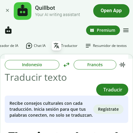
Quillbot
Open App
Your AI writing assistant
Premium
ador de IA
Chat IA
Traductor
Resumidor de textos
Indonesio
Francés
Traducir
Recibe consejos culturales con cada
Regístrate
traducción. Inicia sesión para que tus
palabras conecten, no solo se traduzcan.