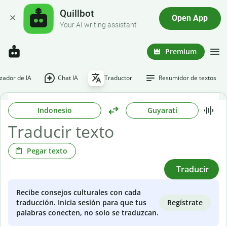
Quillbot
Open App
Your AI writing assistant
Premium
ador de IA
Chat IA
Traductor
Resumidor de textos
Indonesio
Guyaratí
Pegar texto
Traducir
Recibe consejos culturales con cada
Regístrate
traducción. Inicia sesión para que tus
palabras conecten, no solo se traduzcan.