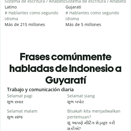
Sistema de escritura / Alfabeto
Sistema de escritura / Alfabeto
Latino
Gujarati
# Hablantes como segundo
# Hablantes como segundo
idioma
idioma
Más de 215 millones
Más de 5 millones
Frases comúnmente
habladas de Indonesio a
Guyaratí
Slide 1 of 6
Trabajo y comunicación diaria
S
Selamat pagi
Selamat siang
H
શુભ સવાર
શુભ બપોર
હ
Selamat malam
Bisakah kita menjadwalkan
N
શુભ સાંજ
pertemuan?
મ
શું આપણે મીટિંગ શેડ્યૂલ કરી
S
શકીએ?