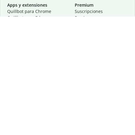
Apps y extensiones
Premium
Quillbot para Chrome
Suscripciones
Quillbot para Edge
Precios
Quillbot para Safari
Para equipos
Quillbot para Android
Afiliación
Quillbot para iOS
Solicita una demostración
Quillbot para Windows
Quillbot para macOS
Quillbot para Word
Herramientas
Empresa
Recursos de escritura
Acerca de
Corrección lingüística
Privacidad
Citas y originalidad
Empleos
Herramientas de IA
Centro de ayuda
Herramientas PDF
Contáctanos
Herramientas para
Recursos
imágenes
Otras herramientas
Herramientas de conversión
Conócenos