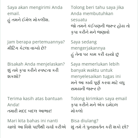
Saya akan mengirimi Anda
Tolong beri tahu saya jika
શ
email.
Anda membutuhkan
T
હું તમને ઈમેલ મોકલીશ.
sesuatu
ત
જો તમને કંઈપણની જરૂર હોય તો
કૃપા કરીને મને જણાવો
Y
હ
Jam berapa pertemuannya?
Saya sedang
મીટિંગ કેટલા વાગ્યે છે?
mengerjakannya
S
હું તેના પર કામ કરી રહ્યો છું
ગ
Bisakah Anda menjelaskan?
Saya memerlukan lebih
શું તમે કૃપા કરીને સ્પષ્ટતા કરી
banyak waktu untuk
D
શકશો?
menyelesaikan tugas ini
સ
મને આ કાર્ય પૂર્ણ કરવા માટે વધુ
સમયની જરૂર છે
Terima kasih atas bantuan
Tolong kirimkan saya email
Anda!
કૃપા કરીને મને એક ઇમેઇલ
તમારી મદદ બદલ આભાર!
મોકલો
Mari kita bahas ini nanti
Bisa diulang?
ચાલો આ વિશે પછીથી ચર્ચા કરીએ
શું તમે તે પુનરાવર્તન કરી શકો છો?