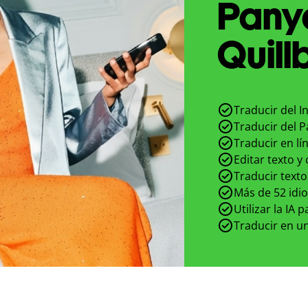
Pany
Quill
Traducir del I
Traducir del P
Traducir en lí
Editar texto y
Traducir texto
Más de 52 idi
Utilizar la IA 
Traducir en un