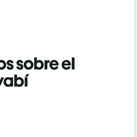
os sobre el
yabí