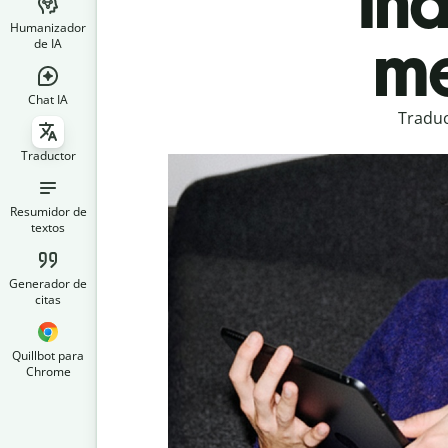
Ind
Humanizador
me
de IA
Chat IA
Traduc
Traductor
Resumidor de
textos
Generador de
citas
Quillbot para
Chrome