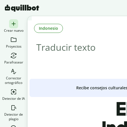
Indonesio
Crear nuevo
Proyectos
Parafrasear
Corrector
ortográfico
Recibe consejos culturale
Detector de IA
E
Detector de
plagio