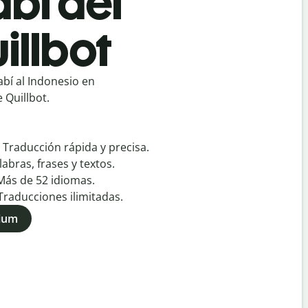
bí del
illbot
bí al Indonesio en
 Quillbot.
:
Traducción rápida y precisa.
labras, frases y textos.
Más de
52
idiomas.
Traducciones ilimitadas.
mium