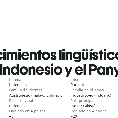
mientos lingüístic
Indonesio y el Pan
Idioma
Idioma
Indonesio
Punjabi
Familia de idiomas
Familia de idiomas
Austronesio (malayo-polinesio)
Indoeuropeo (indoario)
País principal
País principal
Indonesia
India / Pakistán
Hablado en # países
Hablado en # países
+5
+20