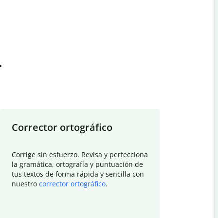
t
Corrector ortográfico
Resumid
Corrige sin esfuerzo. Revisa y perfecciona
Deja que el
la gramática, ortografía y puntuación de
Quillbot si
tus textos de forma rápida y sencilla con
investigació
nuestro
corrector ortográfico
.
electrónico
visión gener