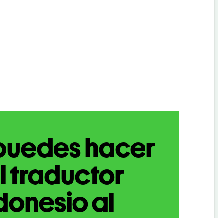
puedes hacer
l traductor
donesio al