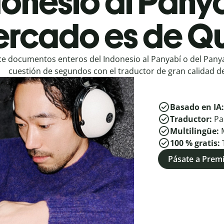
onesio al Panya
rcado es de Qu
e documentos enteros del Indonesio al Panyabí o del Panya
cuestión de segundos con el traductor de gran calidad de
Basado en IA
Traductor:
Pa
Multilingüe:
100 % gratis:
Pásate a Pre