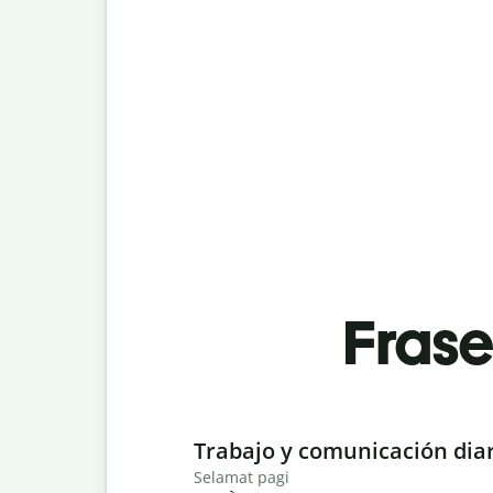
Fras
Slide 1 of 6
Trabajo y comunicación dia
Selamat pagi