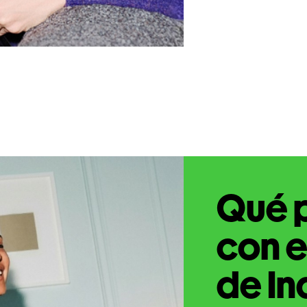
Qué 
con e
de In