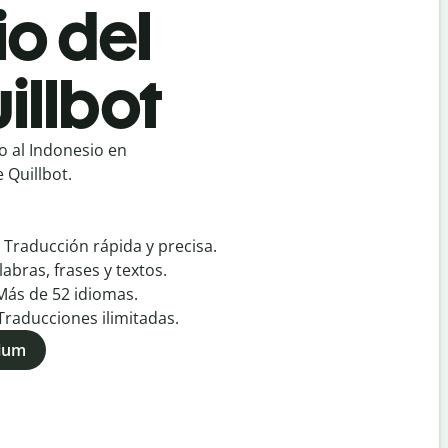
io del
illbot
o al Indonesio en
 Quillbot.
:
Traducción rápida y precisa.
labras, frases y textos.
Más de
52
idiomas.
Traducciones ilimitadas.
mium