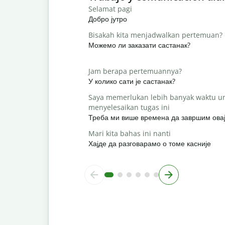
Selamat pagi
Добро јутро
Bisakah kita menjadwalkan pertemuan?
Можемо ли заказати састанак?
Jam berapa pertemuannya?
У колико сати је састанак?
Saya memerlukan lebih banyak waktu u
menyelesaikan tugas ini
Треба ми више времена да завршим овај
Mari kita bahas ini nanti
Хајде да разговарамо о томе касније