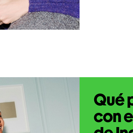
Qué 
con e
de In