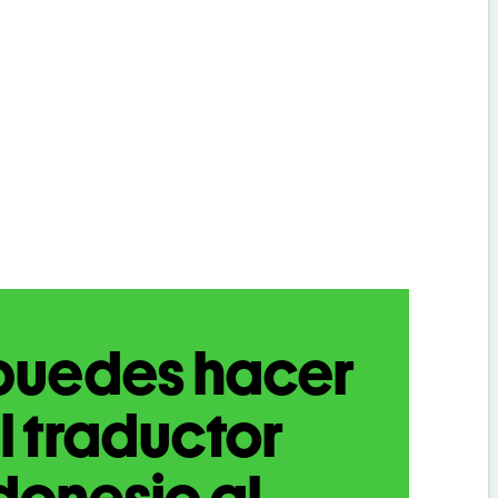
puedes hacer
l traductor
donesio al