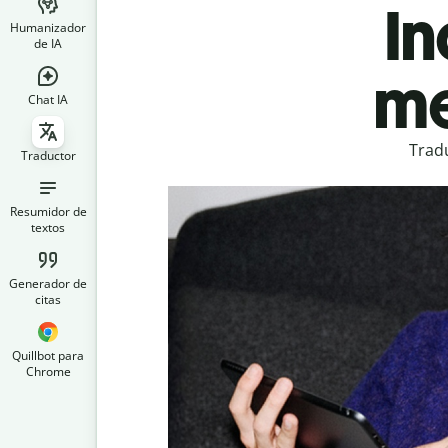
In
Humanizador
de IA
me
Chat IA
Tradu
Traductor
Resumidor de
textos
Generador de
citas
Quillbot para
Chrome