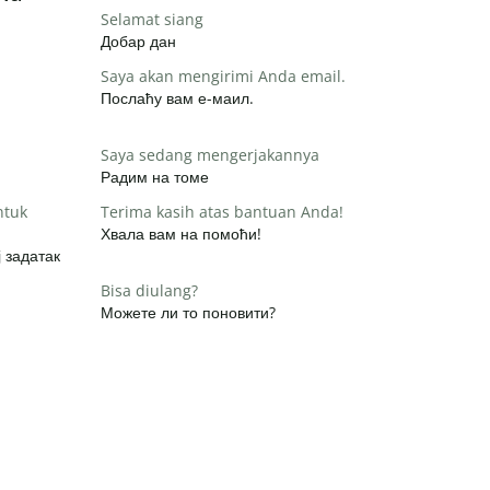
Selamat siang
Добар дан
Saya akan mengirimi Anda email.
Послаћу вам е-маил.
Saya sedang mengerjakannya
Радим на томе
ntuk
Terima kasih atas bantuan Anda!
Хвала вам на помоћи!
 задатак
Bisa diulang?
Можете ли то поновити?