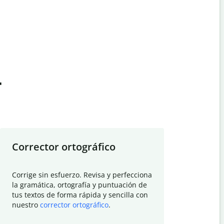
t
Corrector ortográfico
Resumid
Corrige sin esfuerzo. Revisa y perfecciona
Deja que el
la gramática, ortografía y puntuación de
Quillbot si
tus textos de forma rápida y sencilla con
investigació
nuestro
corrector ortográfico
.
electrónico
visión gener