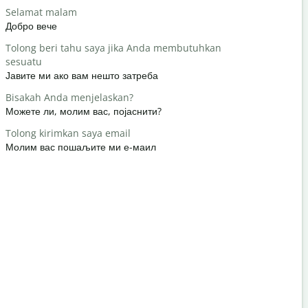
Selamat malam
Halo / Hai
Добро вече
Здраво / З
Tolong beri tahu saya jika Anda membutuhkan
Apa kabar
sesuatu
како си?
Јавите ми ако вам нешто затреба
Terima kas
Bisakah Anda menjelaskan?
Нема на ч
Можете ли, молим вас, појаснити?
Permisi / 
Tolong kirimkan saya email
Извините /
Молим вас пошаљите ми е-маил
Dimana hot
Где је нај