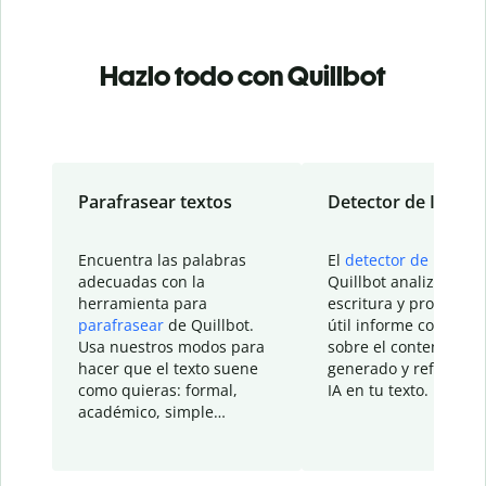
Hazlo todo con Quillbot
Parafrasear textos
Detector de IA
Encuentra las palabras
El
detector de IA
de
adecuadas con la
Quillbot analiza tu
herramienta para
escritura y proporcio
parafrasear
de Quillbot.
útil informe con detal
Usa nuestros modos para
sobre el contenido
hacer que el texto suene
generado y refinado p
como quieras: formal,
IA en tu texto.
académico, simple…