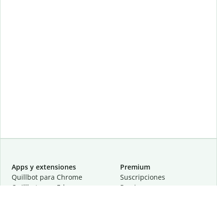
Apps y extensiones
Premium
Quillbot para Chrome
Suscripciones
Quillbot para Edge
Precios
Quillbot para Safari
Para equipos
Quillbot para Android
Afiliación