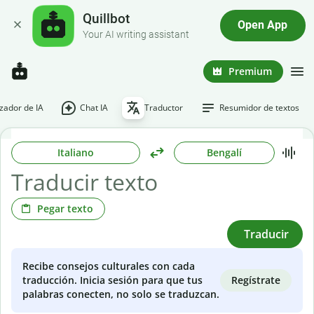
Quillbot
Open App
Your AI writing assistant
Premium
ador de IA
Chat IA
Traductor
Resumidor de textos
Italiano
Bengalí
Pegar texto
Traducir
Recibe consejos culturales con cada
Regístrate
traducción. Inicia sesión para que tus
palabras conecten, no solo se traduzcan.