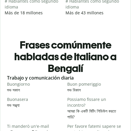
# Hablantes como segundo
# Hablantes como segundo
idioma
idioma
Más de 18 millones
Más de 43 millones
Frases comúnmente
habladas de Italiano a
Bengalí
Slide 1 of 6
Trabajo y comunicación diaria
S
Buongiorno
Buon pomeriggio
C
শুভ সকাল
শুভ বিকাল
হ
Buonasera
Possiamo fissare un
M
শুভ সন্ধ্যা
incontro?
আ
আমরা কি একটি মিটিং শিডিউল করতে
B
পারি?
শ
Ti manderò un'e-mail
Per favore fatemi sapere se
P