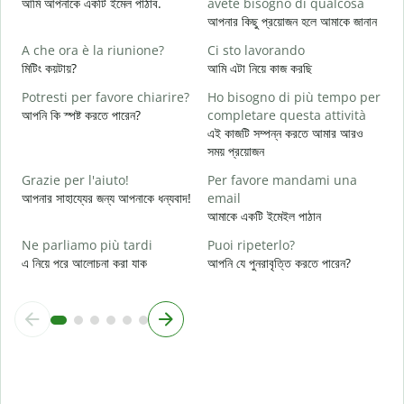
আমি আপনাকে একটি ইমেল পাঠাব.
avete bisogno di qualcosa
আ
আপনার কিছু প্রয়োজন হলে আমাকে জানান
S
A che ora è la riunione?
Ci sto lavorando
হ্
মিটিং কয়টায়?
আমি এটা নিয়ে কাজ করছি
A
Potresti per favore chiarire?
Ho bisogno di più tempo per
বি
আপনি কি স্পষ্ট করতে পারেন?
completare questa attività
এই কাজটি সম্পন্ন করতে আমার আরও
D
সময় প্রয়োজন
v
ক
Grazie per l'aiuto!
Per favore mandami una
আপনার সাহায্যের জন্য আপনাকে ধন্যবাদ!
email
আমাকে একটি ইমেইল পাঠান
Ne parliamo più tardi
Puoi ripeterlo?
এ নিয়ে পরে আলোচনা করা যাক
আপনি যে পুনরাবৃত্তি করতে পারেন?