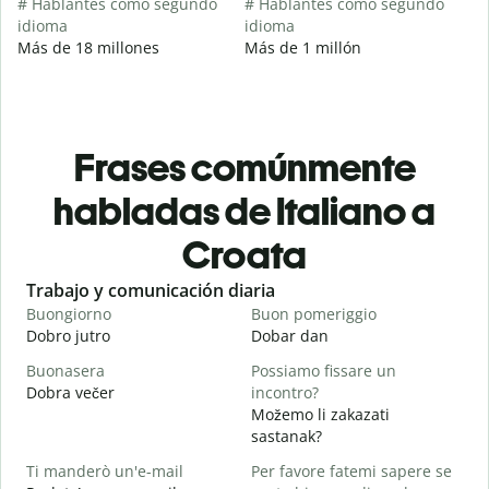
# Hablantes como segundo
# Hablantes como segundo
idioma
idioma
Más de 18 millones
Más de 1 millón
Frases comúnmente
habladas de Italiano a
Croata
Slide 1 of 6
Trabajo y comunicación diaria
S
Buongiorno
Buon pomeriggio
C
Dobro jutro
Dobar dan
B
Buonasera
Possiamo fissare un
M
Dobra večer
incontro?
M
Možemo li zakazati
B
sastanak?
D
Ti manderò un'e-mail
Per favore fatemi sapere se
P