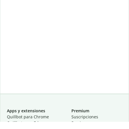
Apps y extensiones
Premium
Quillbot para Chrome
Suscripciones
Quillbot para Edge
Precios
Quillbot para Safari
Para equipos