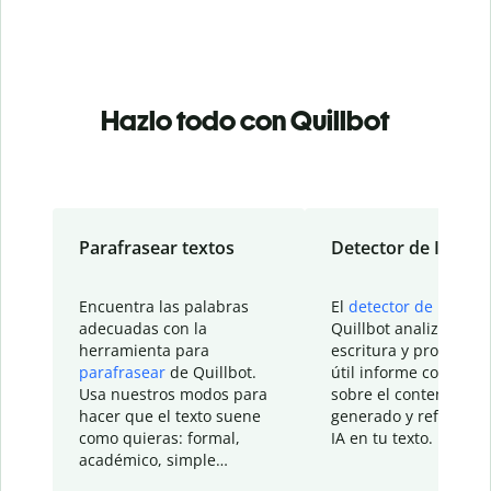
Hazlo todo con Quillbot
Parafrasear textos
Detector de IA
Encuentra las palabras
El
detector de IA
de
adecuadas con la
Quillbot analiza tu
herramienta para
escritura y proporcio
parafrasear
de Quillbot.
útil informe con detal
Usa nuestros modos para
sobre el contenido
hacer que el texto suene
generado y refinado p
como quieras: formal,
IA en tu texto.
académico, simple…