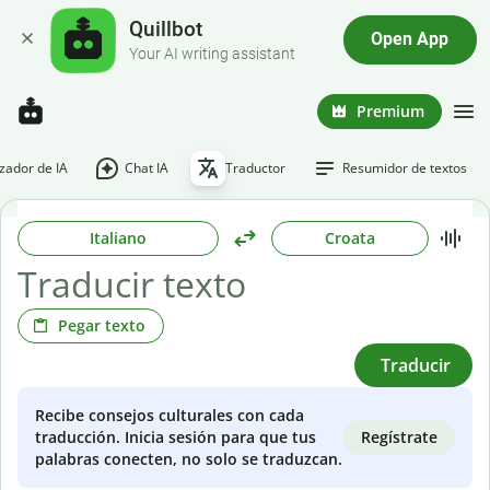
Quillbot
Open App
Your AI writing assistant
Premium
ador de IA
Chat IA
Traductor
Resumidor de textos
Italiano
Croata
Pegar texto
Traducir
Recibe consejos culturales con cada
Regístrate
traducción. Inicia sesión para que tus
palabras conecten, no solo se traduzcan.