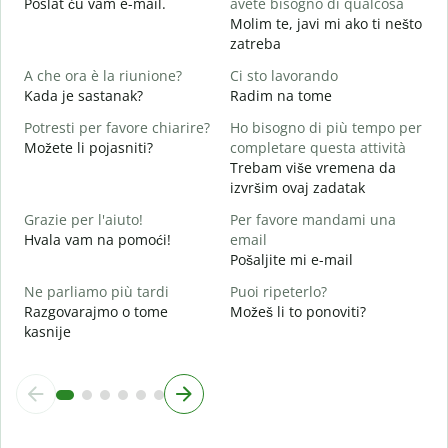
Poslat ću vam e-mail.
avete bisogno di qualcosa
Molim te, javi mi ako ti nešto
zatreba
S
d
A che ora è la riunione?
Ci sto lavorando
Kada je sastanak?
Radim na tome
A
Potresti per favore chiarire?
Ho bisogno di più tempo per
Možete li pojasniti?
completare questa attività
D
Trebam više vremena da
v
izvršim ovaj zadatak
G
Grazie per l'aiuto!
Per favore mandami una
Hvala vam na pomoći!
email
Pošaljite mi e-mail
Ne parliamo più tardi
Puoi ripeterlo?
Razgovarajmo o tome
Možeš li to ponoviti?
kasnije