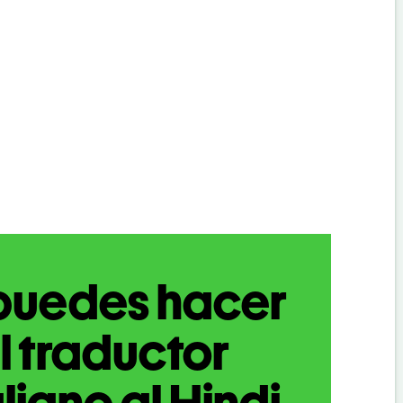
puedes hacer
l traductor
aliano al Hindi