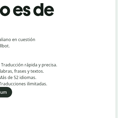
o es de
aliano en cuestión
lbot.
:
Traducción rápida y precisa.
labras, frases y textos.
Más de
52
idiomas.
Traducciones ilimitadas.
mium