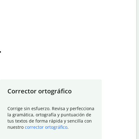
t
Corrector ortográfico
Resumid
Corrige sin esfuerzo. Revisa y perfecciona
Deja que el
la gramática, ortografía y puntuación de
Quillbot si
tus textos de forma rápida y sencilla con
investigació
nuestro
corrector ortográfico
.
electrónico
visión gener