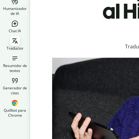
al 
Humanizador
de IA
Chat IA
Traduc
Traductor
Resumidor de
textos
Generador de
citas
Quillbot para
Chrome