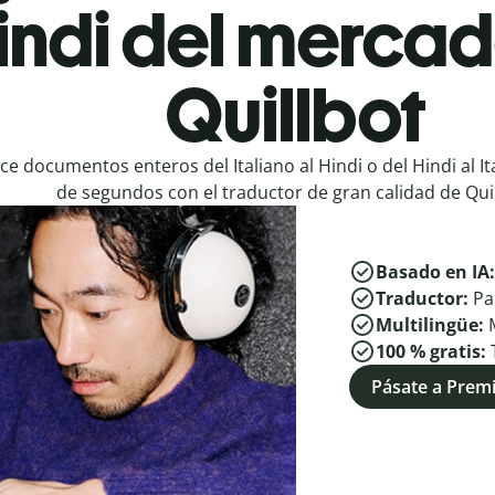
Hindi del mercad
Quillbot
e documentos enteros del Italiano al Hindi o del Hindi al It
de segundos con el traductor de gran calidad de Quil
Basado en IA
Traductor:
Pa
Multilingüe:
100 % gratis:
Pásate a Pre