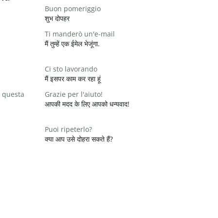
Buon pomeriggio
शुभ दोपहर
Ti manderò un'e-mail
मैं तुम्हें एक ईमेल भेजूंगा.
Ci sto lavorando
मैं इसपर काम कर रहा हूं
 questa
Grazie per l'aiuto!
आपकी मदद के लिए आपको धन्यवाद!
Puoi ripeterlo?
क्या आप उसे दोहरा सकते हैं?