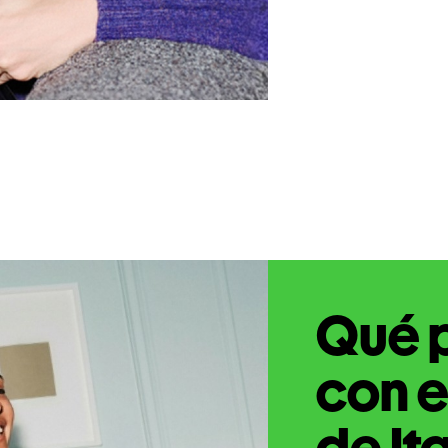
Qué 
con e
de It