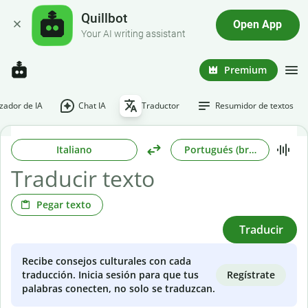
Quillbot
Open App
Your AI writing assistant
Premium
ador de IA
Chat IA
Traductor
Resumidor de textos
Italiano
Portugués (brasileño)
Pegar texto
Traducir
Recibe consejos culturales con cada
Regístrate
traducción. Inicia sesión para que tus
palabras conecten, no solo se traduzcan.