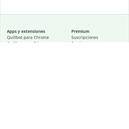
Apps y extensiones
Premium
Quillbot para Chrome
Suscripciones
Quillbot para Edge
Precios
Quillbot para Safari
Para equipos
Quillbot para Android
Afiliación
Quillbot para iOS
Solicita una demostración
Quillbot para Windows
Quillbot para macOS
Quillbot para Word
Herramientas
Empresa
Recursos de escritura
Acerca de
Corrección lingüística
Privacidad
Citas y originalidad
Empleos
Herramientas de IA
Centro de ayuda
Herramientas PDF
Contáctanos
Herramientas para
Recursos
imágenes