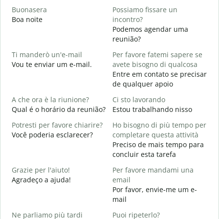
Buonasera
Possiamo fissare un
M
Boa noite
incontro?
Podemos agendar uma
B
reunião?
B
Ti manderò un'e-mail
Per favore fatemi sapere se
P
Vou te enviar um e-mail.
avete bisogno di qualcosa
D
Entre em contato se precisar
de qualquer apoio
S
S
A che ora è la riunione?
Ci sto lavorando
Qual é o horário da reunião?
Estou trabalhando nisso
A
A
Potresti per favore chiarire?
Ho bisogno di più tempo per
Você poderia esclarecer?
completare questa attività
D
Preciso de mais tempo para
v
concluir esta tarefa
O
p
Grazie per l'aiuto!
Per favore mandami una
Agradeço a ajuda!
email
Por favor, envie-me um e-
mail
Ne parliamo più tardi
Puoi ripeterlo?