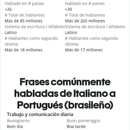
Hablado en # países
Hablado en # países
+26
+30
# Total de hablantes
# Total de hablantes
Más de 85 millones
Más de 265 millones
Sistema de escritura / Alfabeto
Sistema de escritura / Alfabeto
Latino
Latino
# Hablantes como segundo
# Hablantes como segundo
idioma
idioma
Más de 18 millones
Más de 17 millones
Frases comúnmente
habladas de Italiano a
Portugués (brasileño)
Slide 1 of 6
Trabajo y comunicación diaria
S
Buongiorno
Buon pomeriggio
C
Bom dia
Boa tarde
O