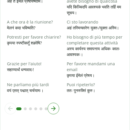
अहं ते ईमेलं प्रेषयिष्यामि।
avete bisogno di qualcosa
P
यदि किञ्चिदपि आवश्यकं भवति तर्हि मम
स
सूचय।
S
A che ora è la riunione?
Ci sto lavorando
आ
मेलनं कदा भविष्यति?
अहं तस्मिन्कारेण युक्तः/युक्ता अस्मि।
A
Potresti per favore chiarire?
Ho bisogno di più tempo per
श
कृपया स्पष्टीकर्तुं शक्नोषि?
completare questa attività
अस्य कार्यस्य समापनाय अधिकः कालः
D
आवश्यकः।
v
न
Grazie per l'aiuto!
Per favore mandami una
सहाय्यार्थं धन्यवादः!
email
कृपया ईमेलं प्रेषय।
Ne parliamo più tardi
Puoi ripeterlo?
वयं एतत् पश्चात् चर्चयामः।
ततः पुनरुक्तिं कुरु।