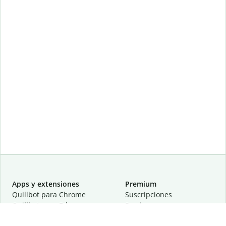
Apps y extensiones
Premium
Quillbot para Chrome
Suscripciones
Quillbot para Edge
Precios
Quillbot para Safari
Para equipos