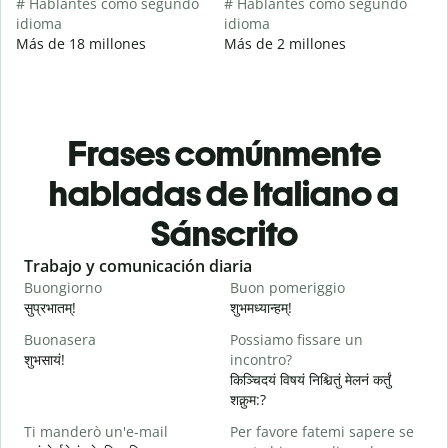
# Hablantes como segundo
# Hablantes como segundo
idioma
idioma
Más de 18 millones
Más de 2 millones
Frases comúnmente
habladas de Italiano a
Sánscrito
Slide 1 of 6
Trabajo y comunicación diaria
S
Buongiorno
Buon pomeriggio
C
सुप्रभातम्!
शुभमध्यान्हम्!
न
Buonasera
Possiamo fissare un
M
शुभसायं!
incontro?
म
किञ्चिदयं विषयं निश्चितुं मेलनं कर्तुं
शक्नुम:?
B
Ti manderò un'e-mail
Per favore fatemi sapere se
स