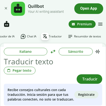
Quillbot
Open App
Your AI writing assistant
Premium
ador de IA
Chat IA
Traductor
Resumidor de textos
Italiano
Sánscrito
Pegar texto
Traducir
Recibe consejos culturales con cada
Regístrate
traducción. Inicia sesión para que tus
palabras conecten, no solo se traduzcan.