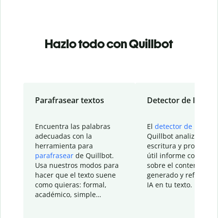
Hazlo todo con Quillbot
Parafrasear textos
Detector de IA
Encuentra las palabras
El
detector de IA
de
adecuadas con la
Quillbot analiza tu
herramienta para
escritura y proporcio
parafrasear
de Quillbot.
útil informe con detal
Usa nuestros modos para
sobre el contenido
hacer que el texto suene
generado y refinado p
como quieras: formal,
IA en tu texto.
académico, simple…