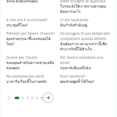
ฉันจะส่งอีเมลถึงคุณ
avete bisogno di qualcosa
ด
โปรดแจ้งให้เราทราบหากคุณ
ต้องการอะไร
S
ใ
A che ora è la riunione?
Ci sto lavorando
ประชุมกี่โมง?
ฉันกำลังทำมันอยู่
A
ล
Potresti per favore chiarire?
Ho bisogno di più tempo per
คุณช่วยกรุณาชี้แจงหน่อยได้
completare questa attività
D
ไหม?
ฉันต้องการเวลามากกว่านี้เพื่อ
v
ทำภารกิจนี้ให้สำเร็จ
โ
Grazie per l'aiuto!
Per favore mandami una
ขอบคุณสำหรับความช่วยเหลือ
email
ของคุณ!
กรุณาส่งอีเมลถึงฉัน
Ne parliamo più tardi
Puoi ripeterlo?
มาหารือเรื่องนี้ในภายหลัง
คุณช่วยพูดซ้ำได้ไหม?