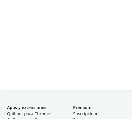
Apps y extensiones
Premium
Quillbot para Chrome
Suscripciones
Quillbot para Edge
Precios
Quillbot para Safari
Para equipos