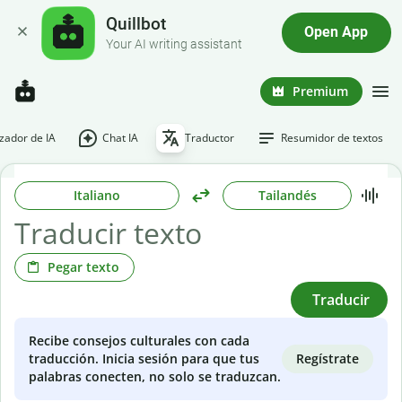
Quillbot
Open App
Your AI writing assistant
Premium
ador de IA
Chat IA
Traductor
Resumidor de textos
Italiano
Tailandés
Pegar texto
Traducir
Recibe consejos culturales con cada
Regístrate
traducción. Inicia sesión para que tus
palabras conecten, no solo se traduzcan.