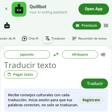
Quillbot
Open App
Your AI writing assistant
Premium
ador de IA
Chat IA
Traductor
Resumidor de textos
Japonés
Afrikaans
Pegar texto
Traducir
Recibe consejos culturales con cada
Regístrate
traducción. Inicia sesión para que tus
palabras conecten, no solo se traduzcan.