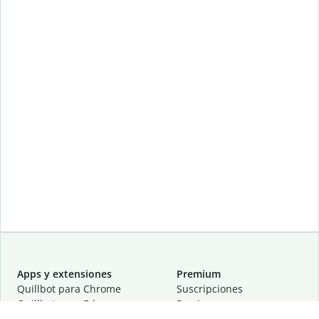
Apps y extensiones
Premium
Quillbot para Chrome
Suscripciones
Quillbot para Edge
Precios
Quillbot para Safari
Para equipos