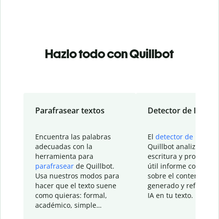
Hazlo todo con Quillbot
Parafrasear textos
Detector de IA
Encuentra las palabras
El
detector de IA
de
adecuadas con la
Quillbot analiza tu
herramienta para
escritura y proporcio
parafrasear
de Quillbot.
útil informe con detal
Usa nuestros modos para
sobre el contenido
hacer que el texto suene
generado y refinado p
como quieras: formal,
IA en tu texto.
académico, simple…