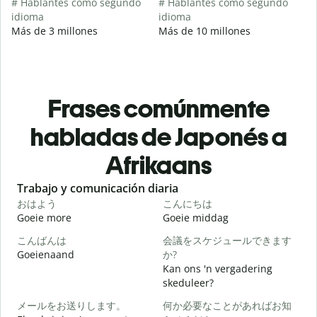
# Hablantes como segundo
# Hablantes como segundo
idioma
idioma
Más de 3 millones
Más de 10 millones
Frases comúnmente
habladas de Japonés a
Afrikaans
Slide 1 of 6
Trabajo y comunicación diaria
S
おはよう
こんにちは
Goeie more
Goeie middag
H
こんばんは
会議をスケジュールできます
Goeienaand
か?
M
Kan ons 'n vergadering
skeduleer?
メールをお送りします。
何か必要なことがあればお知
G