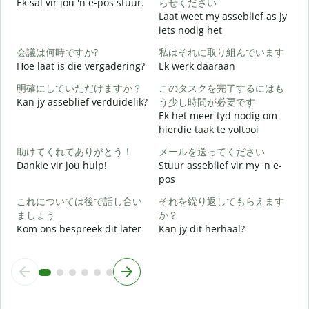
Ek sal vir jou 'n e-pos stuur.
らせください
Laat weet my asseblief as jy
J
iets nodig het
会議は何時ですか?
私はそれに取り組んでいます
J
Hoe laat is die vergadering?
Ek werk daaraan
明確にしていただけますか？
このタスクを完了するにはも
T
Kan jy asseblief verduidelik?
う少し時間が必要です
Ek het meer tyd nodig om
hierdie taak te voltooi
W
助けてくれてありがとう！
メールを送ってください
Dankie vir jou hulp!
Stuur asseblief vir my 'n e-
pos
これについては後で話し合い
それを繰り返してもらえます
ましょう
か？
Kom ons bespreek dit later
Kan jy dit herhaal?