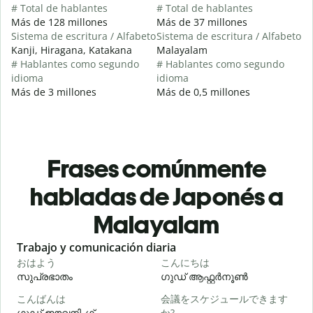
# Total de hablantes
# Total de hablantes
Más de 128 millones
Más de 37 millones
Sistema de escritura / Alfabeto
Sistema de escritura / Alfabeto
Kanji, Hiragana, Katakana
Malayalam
# Hablantes como segundo
# Hablantes como segundo
idioma
idioma
Más de 3 millones
Más de 0,5 millones
Frases comúnmente
habladas de Japonés a
Malayalam
Slide 1 of 6
Trabajo y comunicación diaria
S
おはよう
こんにちは
സുപ്രഭാതം
ഗുഡ് ആഫ്റ്റർനൂൺ
こんばんは
会議をスケジュールできます
ഗുഡ് ഈവനിംഗ്
か?
എ