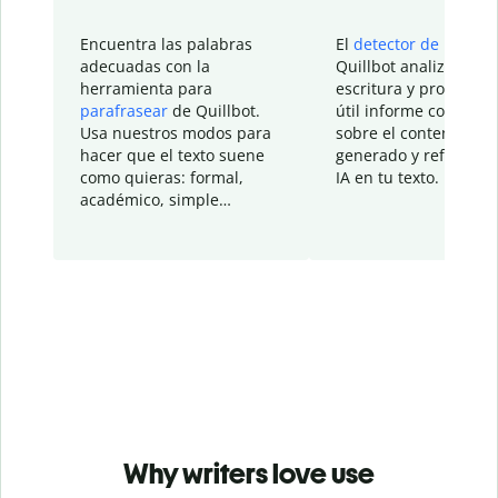
Encuentra las palabras
El
detector de IA
de
adecuadas con la
Quillbot analiza tu
herramienta para
escritura y proporcio
parafrasear
de Quillbot.
útil informe con detal
Usa nuestros modos para
sobre el contenido
hacer que el texto suene
generado y refinado p
como quieras: formal,
IA en tu texto.
académico, simple…
Why writers love use