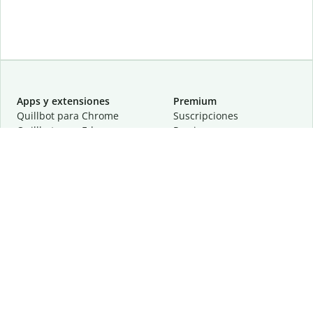
Apps y extensiones
Premium
Quillbot para Chrome
Suscripciones
Quillbot para Edge
Precios
Quillbot para Safari
Para equipos
Quillbot para Android
Afiliación
Quillbot para iOS
Solicita una demostración
Quillbot para Windows
Quillbot para macOS
Quillbot para Word
Herramientas
Empresa
Recursos de escritura
Acerca de
Corrección lingüística
Privacidad
Citas y originalidad
Empleos
Herramientas de IA
Centro de ayuda
Herramientas PDF
Contáctanos