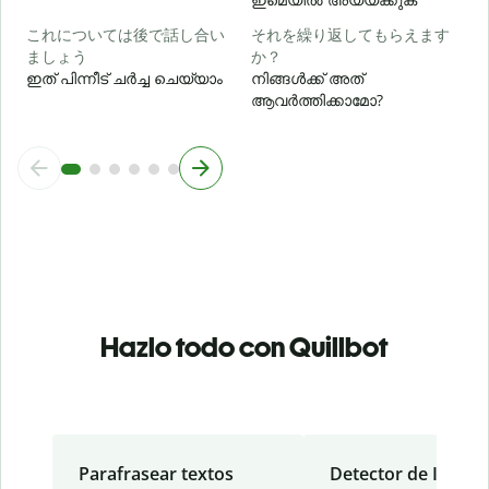
これについては後で話し合い
それを繰り返してもらえます
ましょう
か？
ഇത് പിന്നീട് ചർച്ച ചെയ്യാം
നിങ്ങൾക്ക് അത്
ആവർത്തിക്കാമോ?
Hazlo todo con Quillbot
Parafrasear textos
Detector de IA