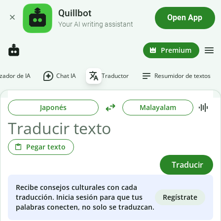
Quillbot
Open App
Your AI writing assistant
Premium
ador de IA
Chat IA
Traductor
Resumidor de textos
Japonés
Malayalam
Pegar texto
Traducir
Recibe consejos culturales con cada
Regístrate
traducción. Inicia sesión para que tus
palabras conecten, no solo se traduzcan.