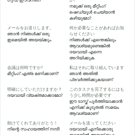
നമുക്ക് ഒരു മീറ്റിംഗ്
ഷെഡ്യൂൾ ചെയ്യാൻ
കഴിയുമോ?
メールをお送りします。
何か必要なことがあればお知
ഞാൻ നിങ്ങൾക്ക് ഒരു
らせください
ഇമെയിൽ അയയ്ക്കും.
നിങ്ങൾക്ക് എന്തെങ്കിലും
ന
ആവശ്യമുണ്ടെങ്കിൽ
ദയവായി എന്നെ
അറിയിക്കുക
会議は何時ですか?
私はそれに取り組んでいます
മീറ്റിംഗ് എത്ര മണിക്കാണ്?
ഞാൻ അതിൽ
വ
പ്രവർത്തിക്കുകയാണ്
明確にしていただけますか？
このタスクを完了するにはも
ദയവായി വ്യക്തമാക്കാമോ?
う少し時間が必要です
ഈ ടാസ്ക് പൂർത്തിയാക്കാൻ
എനിക്ക് കൂടുതൽ സമയം
ഹ
ആവശ്യമാണ്
助けてくれてありがとう！
メールを送ってください
നിന്റെ സഹായത്തിന് നന്ദി!
ദയവായി എനിക്കൊരു
ഇമെയിൽ അയയ്ക്കുക