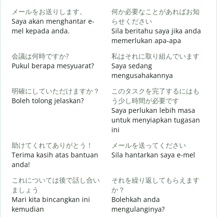
メールをお送りします。
何か必要なことがあればお知
S
Saya akan menghantar e-
らせください
p
mel kepada anda.
Sila beritahu saya jika anda
memerlukan apa-apa
A
会議は何時ですか?
私はそれに取り組んでいます
Pukul berapa mesyuarat?
Saya sedang
Y
mengusahakannya
明確にしていただけますか？
このタスクを完了するにはも
s
Boleh tolong jelaskan?
う少し時間が必要です
Saya perlukan lebih masa
untuk menyiapkan tugasan
ini
D
助けてくれてありがとう！
メールを送ってください
Terima kasih atas bantuan
Sila hantarkan saya e-mel
anda!
これについては後で話し合い
それを繰り返してもらえます
ましょう
か？
Mari kita bincangkan ini
Bolehkah anda
kemudian
mengulanginya?