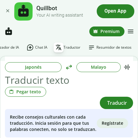
Quillbot
Open App
Your AI writing assistant
Premium
ador de IA
Chat IA
Traductor
Resumidor de textos
Japonés
Malayo
Pegar texto
Traducir
Recibe consejos culturales con cada
Regístrate
traducción. Inicia sesión para que tus
palabras conecten, no solo se traduzcan.