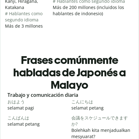
Kanji, Hiragana,
# Hablantes como segundo idioma
Katakana
Más de 200 millones (incluidos los
# Hablantes como
hablantes de indonesio)
segundo idioma
Más de 3 millones
Frases comúnmente
habladas de Japonés a
Malayo
Slide 1 of 6
Trabajo y comunicación diaria
S
おはよう
こんにちは
selamat pagi
selamat petang
H
こんばんは
会議をスケジュールできます
selamat petang
か?
n
Bolehkah kita menjadualkan
mesyuarat?