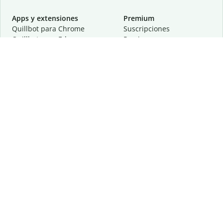
Apps y extensiones
Premium
Quillbot para Chrome
Suscripciones
Quillbot para Edge
Precios
Quillbot para Safari
Para equipos
Quillbot para Android
Afiliación
Quillbot para iOS
Solicita una demostración
Quillbot para Windows
Quillbot para macOS
Quillbot para Word
Herramientas
Empresa
Recursos de escritura
Acerca de
Corrección lingüística
Privacidad
Citas y originalidad
Empleos
Herramientas de IA
Centro de ayuda
Herramientas PDF
Contáctanos
Herramientas para
Recursos
imágenes
Otras herramientas
Herramientas de conversión