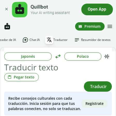
Quillbot
Open App
Your AI writing assistant
Premium
ador de IA
Chat IA
Traductor
Resumidor de textos
Japonés
Polaco
Pegar texto
Traducir
Recibe consejos culturales con cada
Regístrate
traducción. Inicia sesión para que tus
palabras conecten, no solo se traduzcan.