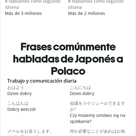
# Hablantes como segundo
# Hablantes como segundo
idioma
idioma
Más de 3 millones
Más de 2 millones
Frases comúnmente
habladas de Japonés a
Polaco
Slide 1 of 6
Trabajo y comunicación diaria
S
おはよう
こんにちは
Dzień dobry
Dzień dobry
C
こんばんは
会議をスケジュールできます
Dobry wieczór
か?
N
Czy możemy umówić się na
spotkanie?
メールをお送りします。
何か必要なことがあればお知
D