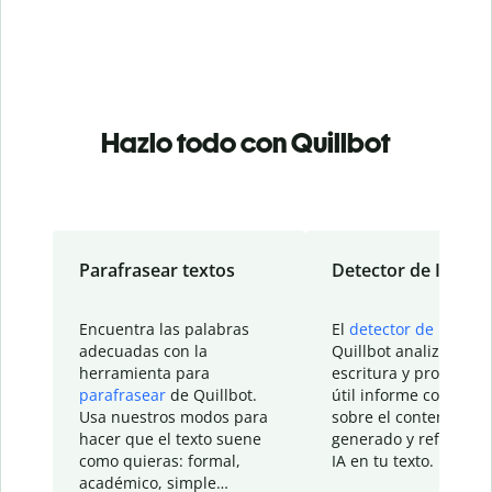
Hazlo todo con Quillbot
Parafrasear textos
Detector de IA
Encuentra las palabras
El
detector de IA
de
adecuadas con la
Quillbot analiza tu
herramienta para
escritura y proporcio
parafrasear
de Quillbot.
útil informe con detal
Usa nuestros modos para
sobre el contenido
hacer que el texto suene
generado y refinado p
como quieras: formal,
IA en tu texto.
académico, simple…