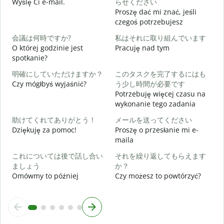
Wyślę Ci e-mail.
らせください
Proszę dać mi znać, jeśli
N
czegoś potrzebujesz
会議は何時ですか?
私はそれに取り組んでいます
T
O której godzinie jest
Pracuję nad tym
spotkanie?
D
明確にしていただけますか？
このタスクを完了するにはも
Czy mógłbyś wyjaśnić?
う少し時間が必要です
Potrzebuję więcej czasu na
wykonanie tego zadania
G
助けてくれてありがとう！
メールを送ってください
Dziękuję za pomoc!
Proszę o przesłanie mi e-
maila
これについては後で話し合い
それを繰り返してもらえます
ましょう
か？
Omówmy to później
Czy możesz to powtórzyć?