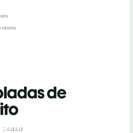
abeto
o idioma
bladas de
ito
Saludos
こんばんは
こんにちは 