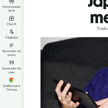
Ja
Humanizador
me
de IA
Chat IA
Tradu
Traductor
Resumidor de
textos
Generador de
citas
Quillbot para
Chrome