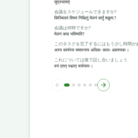
सुप्रभातम्!
会議をスケジュールできますか?
किञ्चिदयं विषयं निश्चितुं मेलनं कर्तुं शक्नुम:?
会議は何時ですか?
मेलनं कदा भविष्यति?
このタスクを完了するにはもう少し時間が
अस्य कार्यस्य समापनाय अधिकः कालः आवश्यकः।
これについては後で話し合いましょう
वयं एतत् पश्चात् चर्चयामः।