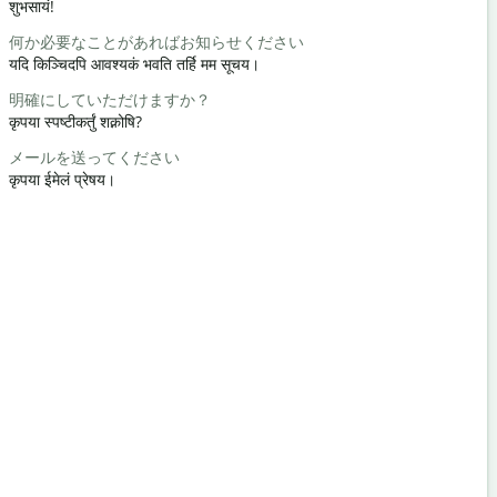
शुभसायं!
नमः / नमस्ते
何か必要なことがあればお知らせください
元気ですか
यदि किञ्चिदपि आवश्यकं भवति तर्हि मम सूचय।
कथंचन अस्ति
明確にしていただけますか？
どういたし
कृपया स्पष्टीकर्तुं शक्नोषि?
स्वागतम्
メールを送ってください
すみません
कृपया ईमेलं प्रेषय।
क्षम्यताम् / क्षम्
最寄りのホ
निकटमस्ति कोऽ