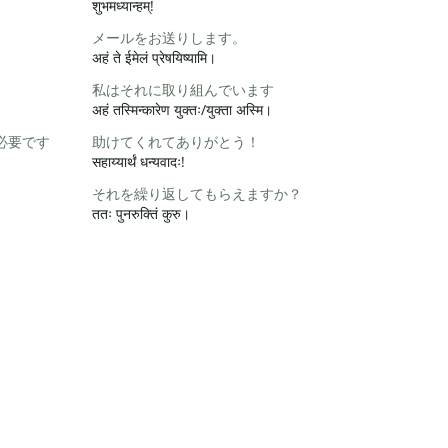
शुभमध्यान्हम्!
メールをお送りします。
अहं ते ईमेलं प्रेषयिष्यामि।
私はそれに取り組んでいます
अहं तस्मिन्कारेण युक्तः/युक्ता अस्मि।
必要です
助けてくれてありがとう！
सहाय्यार्थं धन्यवादः!
それを繰り返してもらえますか？
ततः पुनरुक्तिं कुरु।