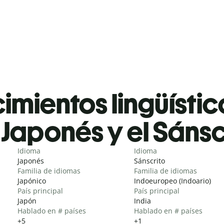
mientos lingüístic
Japonés y el Sánsc
Idioma
Idioma
Japonés
Sánscrito
Familia de idiomas
Familia de idiomas
Japónico
Indoeuropeo (Indoario)
País principal
País principal
Japón
India
Hablado en # países
Hablado en # países
+5
+1