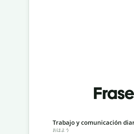
Fras
Slide 1 of 6
Trabajo y comunicación dia
おはよう