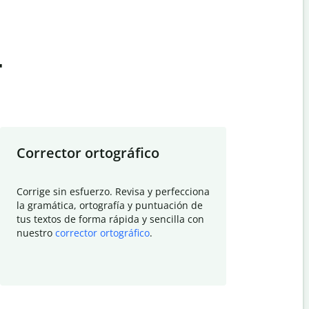
t
Corrector ortográfico
Resumid
Corrige sin esfuerzo. Revisa y perfecciona
Deja que el
la gramática, ortografía y puntuación de
Quillbot si
tus textos de forma rápida y sencilla con
investigació
nuestro
corrector ortográfico
.
electrónico
visión gener