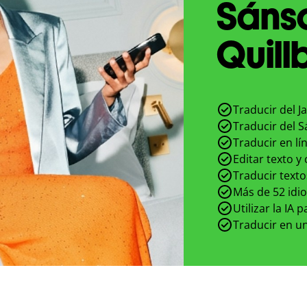
Sánsc
Quill
Traducir del J
Traducir del S
Traducir en lí
Editar texto y
Traducir texto
Más de 52 idi
Utilizar la IA 
Traducir en un