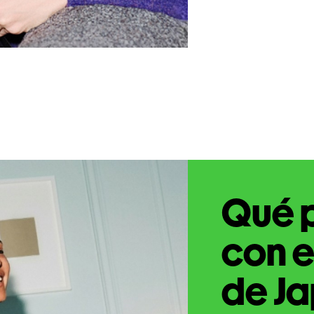
Qué 
con e
de Ja