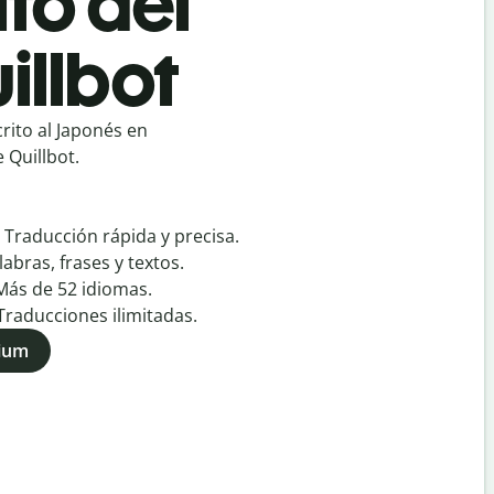
to del
illbot
rito al Japonés en
 Quillbot.
:
Traducción rápida y precisa.
labras, frases y textos.
Más de
52
idiomas.
Traducciones ilimitadas.
mium