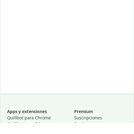
Apps y extensiones
Premium
Quillbot para Chrome
Suscripciones
Quillbot para Edge
Precios
Quillbot para Safari
Para equipos