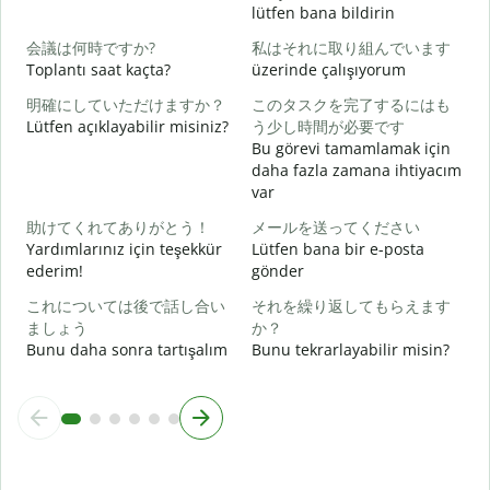
R
lütfen bana bildirin
会議は何時ですか?
私はそれに取り組んでいます
E
Toplantı saat kaçta?
üzerinde çalışıyorum
明確にしていただけますか？
このタスクを完了するにはも
G
Lütfen açıklayabilir misiniz?
う少し時間が必要です
Bu görevi tamamlamak için
daha fazla zamana ihtiyacım
var
E
助けてくれてありがとう！
メールを送ってください
Yardımlarınız için teşekkür
Lütfen bana bir e-posta
ederim!
gönder
これについては後で話し合い
それを繰り返してもらえます
ましょう
か？
Bunu daha sonra tartışalım
Bunu tekrarlayabilir misin?