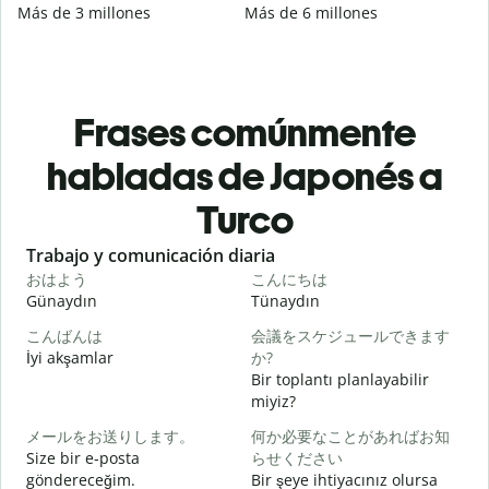
Más de 3 millones
Más de 6 millones
Frases comúnmente
habladas de Japonés a
Turco
Slide 1 of 6
Trabajo y comunicación diaria
S
おはよう
こんにちは
Günaydın
Tünaydın
M
こんばんは
会議をスケジュールできます
İyi akşamlar
か?
Bir toplantı planlayabilir
miyiz?
メールをお送りします。
何か必要なことがあればお知
G
Size bir e-posta
らせください
göndereceğim.
Bir şeye ihtiyacınız olursa