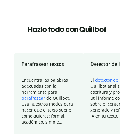
Hazlo todo con Quillbot
Parafrasear textos
Detector de IA
Encuentra las palabras
El
detector de IA
de
adecuadas con la
Quillbot analiza tu
herramienta para
escritura y proporcio
parafrasear
de Quillbot.
útil informe con detal
Usa nuestros modos para
sobre el contenido
hacer que el texto suene
generado y refinado p
como quieras: formal,
IA en tu texto.
académico, simple…