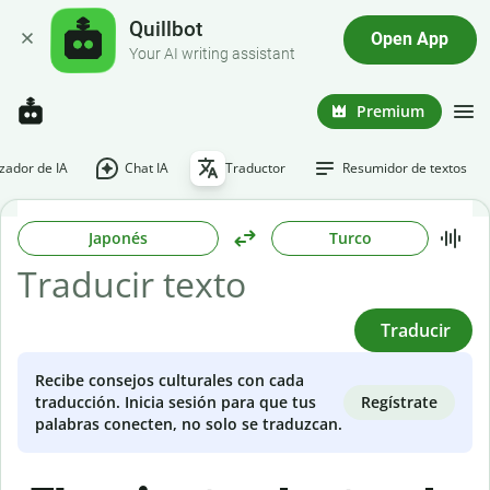
Quillbot
Open App
Your AI writing assistant
Premium
ador de IA
Chat IA
Traductor
Resumidor de textos
Japonés
Turco
Traducir
Recibe consejos culturales con cada
Regístrate
traducción. Inicia sesión para que tus
palabras conecten, no solo se traduzcan.