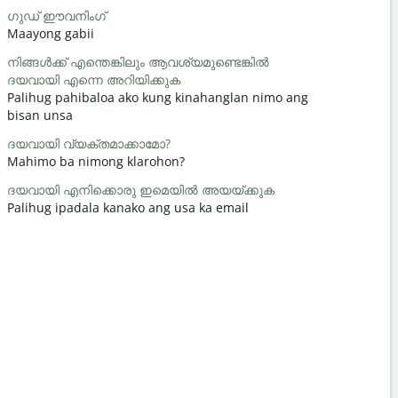
ഗുഡ് ഈവനിംഗ്
ഹലോ / ഹ
Maayong gabii
Hello/Hi
നിങ്ങൾക്ക് എന്തെങ്കിലും ആവശ്യമുണ്ടെങ്കിൽ
സുഖമാണേ
ദയവായി എന്നെ അറിയിക്കുക
Naunsa ka
Palihug pahibaloa ako kung kinahanglan nimo ang
നിനക്ക് സ
bisan unsa
Gidawat n
ദയവായി വ്യക്തമാക്കാമോ?
ക്ഷമിക്കണം
Mahimo ba nimong klarohon?
Pasayloa k
ദയവായി എനിക്കൊരു ഇമെയിൽ അയയ്ക്കുക
അടുത്തെവി
Palihug ipadala kanako ang usa ka email
Asa ang la