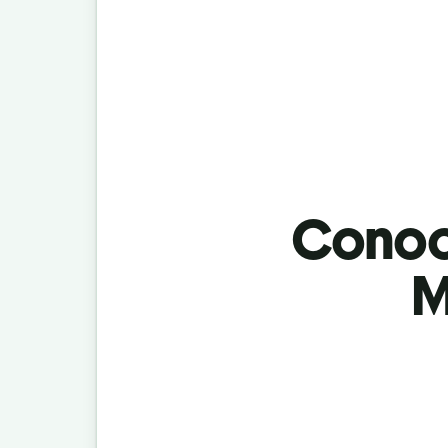
Conoci
M