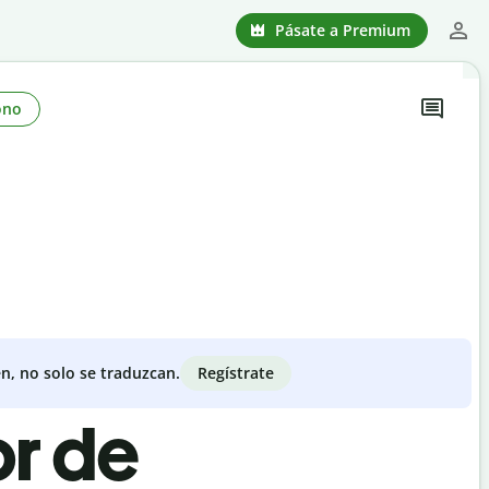
Pásate a Premium
ono
Regístrate
n, no solo se traduzcan.
or de