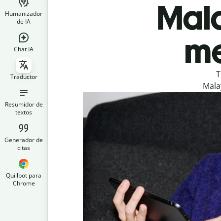
Mal
Humanizador
de IA
me
Chat IA
T
Traductor
Mala
Resumidor de
textos
Generador de
citas
Quillbot para
Chrome