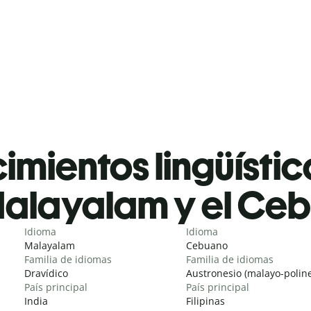
mientos lingüístic
alayalam y el Ce
Idioma
Idioma
Malayalam
Cebuano
Familia de idiomas
Familia de idiomas
Dravídico
Austronesio (malayo-poline
País principal
País principal
India
Filipinas