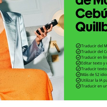
Cebú
Quill
Traducir del 
Traducir del 
Traducir en lí
Editar texto y
Traducir texto
Más de 52 idi
Utilizar la IA 
Traducir en un