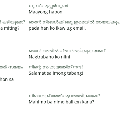
ഗുഡ് ആഫ്റ്റർനൂൺ
Maayong hapon
ാൻ കഴിയുമോ?
ഞാൻ നിങ്ങൾക്ക് ഒരു ഇമെയിൽ അയയ്ക്കും.
a miting?
padalhan ko ikaw ug email.
ഞാൻ അതിൽ പ്രവർത്തിക്കുകയാണ്
Nagtrabaho ko niini
ൂടുതൽ സമയം
നിന്റെ സഹായത്തിന് നന്ദി!
Salamat sa imong tabang!
hon sa
നിങ്ങൾക്ക് അത് ആവർത്തിക്കാമോ?
Mahimo ba nimo balikon kana?