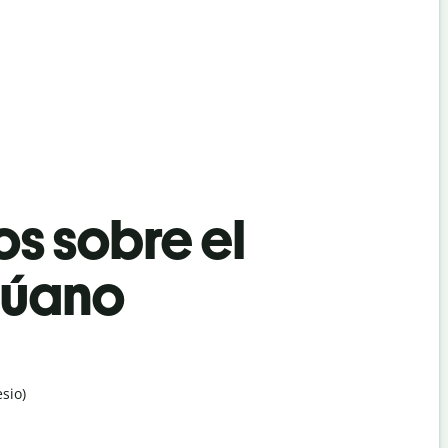
os sobre el
búano
sio)