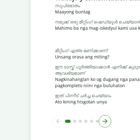
സുപ്രഭാതം
Maayong buntag
നമുക്ക് ഒരു മീറ്റിംഗ് ഷെഡ്യൂൾ ചെയ്യ
Mahimo ba nga mag-iskedyul kami usa k
മീറ്റിംഗ് എത്ര മണിക്കാണ്?
Unsang orasa ang miting?
ഈ ടാസ്ക് പൂർത്തിയാക്കാൻ എനിക്ക് ക
ആവശ്യമാണ്
Nagkinahanglan ko og dugang nga pana
pagkompleto niini nga buluhaton
ഇത് പിന്നീട് ചർച്ച ചെയ്യാം
Ato kining hisgotan unya