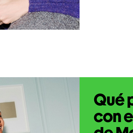
Qué 
con e
de M