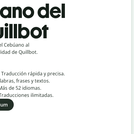
ano del
illbot
l Cebúano al
idad de Quillbot.
:
Traducción rápida y precisa.
labras, frases y textos.
Más de
52
idiomas.
Traducciones ilimitadas.
mium