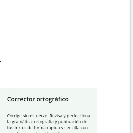
t
Corrector ortográfico
Resumid
Corrige sin esfuerzo. Revisa y perfecciona
Deja que el
la gramática, ortografía y puntuación de
Quillbot si
tus textos de forma rápida y sencilla con
investigació