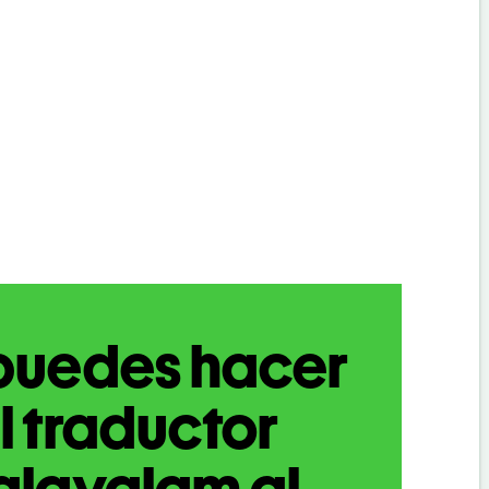
puedes hacer
l traductor
alayalam al